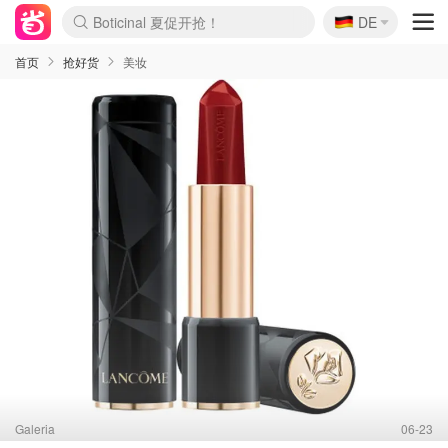
Boticinal 夏促开抢！
🇩🇪
4折！lulu周四疯狂上新
DE
还没结束！&OtherStories大促
Joybuy变相75折 随时失效
速领！Stanley独家85折
疑似霸哥！Camper额外叠85折
Zalando 奥莱闪促！每日更新
Moncler反季囤！5折起+叠9折
Coach Brooklyn仅€192
首页
抢好货
美妆
Galeria
06-23