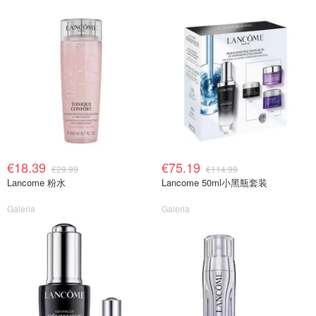
€18.39
€75.19
€29.99
€114.99
Lancome 粉水
Lancome 50ml小黑瓶套装
Galeria
Galeria