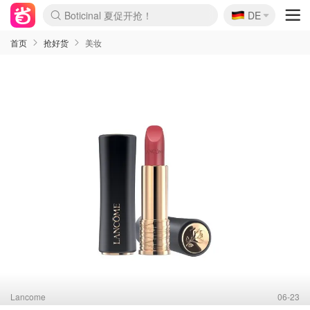
🇩🇪
Boticinal 夏促开抢！
DE
4折！lulu周四疯狂上新
还没结束！&OtherStories大促
Joybuy变相75折 随时失效
速领！Stanley独家85折
疑似霸哥！Camper额外叠85折
Zalando 奥莱闪促！每日更新
Moncler反季囤！5折起+叠9折
Coach Brooklyn仅€192
首页
抢好货
美妆
Lancome
06-23