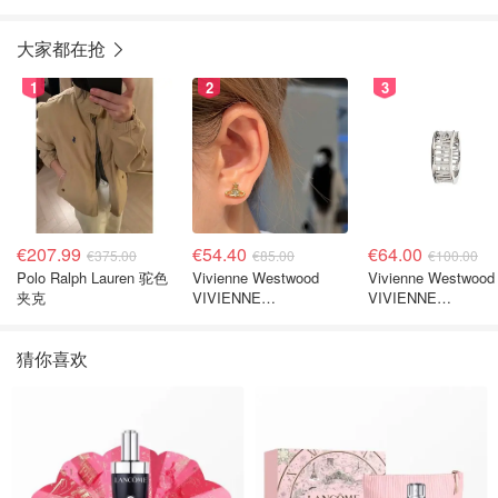
大家都在抢
1
2
3
€207.99
€54.40
€64.00
€375.00
€85.00
€100.00
Polo Ralph Lauren 驼色
Vivienne Westwood
Vivienne Westwood
夹克
VIVIENNE
VIVIENNE
WESTWOOD Nano
WESTWOOD
Solitaire 耳环
Westminster 单只
猜你喜欢