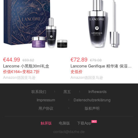
€44.99
€72.89
€69.62
€79.08
Lancome 小黑瓶30ml礼盒
Lancome Genifique 精华液 保湿抗老 50ml
价值€164=变相2.7折
史低价
Amazon德国亚马逊
Amazon德国亚马逊
联系我们
黑五
InRewards
Impressum
Datenschutzerklärung
用户协议
版权声明
触屏版
电脑版
下载App
contact@dazhe.de