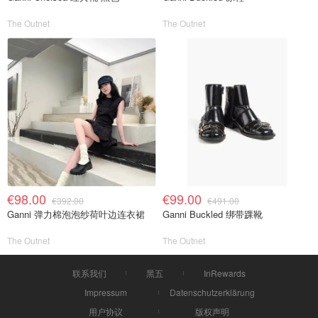
The Outnet
The Outnet
€98.00
€99.00
€392.00
€491.00
Ganni 弹力棉泡泡纱荷叶边连衣裙
Ganni Buckled 绑带踝靴
The Outnet
The Outnet
联系我们
黑五
InRewards
Impressum
Datenschutzerklärung
用户协议
版权声明