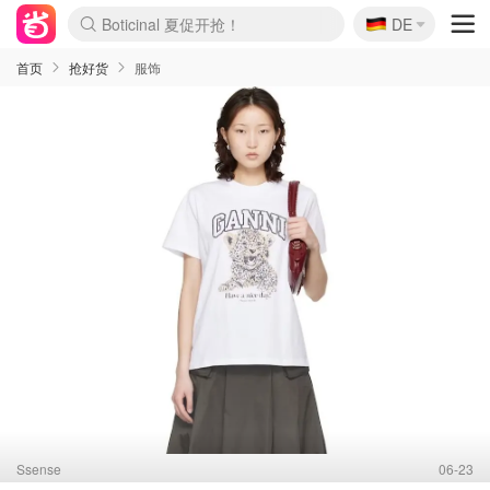
🇩🇪
4折！lulu周四疯狂上新
DE
Boticinal 夏促开抢！
还没结束！&OtherStories大促
Joybuy变相75折 随时失效
速领！Stanley独家85折
疑似霸哥！Camper额外叠85折
Zalando 奥莱闪促！每日更新
Moncler反季囤！5折起+叠9折
Coach Brooklyn仅€192
首页
抢好货
服饰
Ssense
06-23