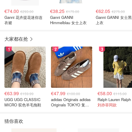
€74.00
€38.25
€62.05
€293.00
€175.00
€275.00
Ganni 花卉提花迷你连
Ganni GANNI
Ganni GANNI 女士
衣裙
Himmelblau 女士上衣
上衣
大家都在抢
1
2
3
€63.99
€47.99
€58.00
€159.99
€100.00
€115.00
UGG UGG CLASSIC
adidas Originals adidas
MICRO 驼色羊毛拖鞋
Originals TOKYO 复古
刘亦菲同款
休闲鞋 深棕色
猜你喜欢