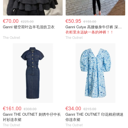
€70.00
€50.95
€225.00
€155.00
Ganni 镂空荷叶边羊毛混纺卫衣
Ganni Cutye 高腰修身牛仔裤 深蓝色
衣柜里永远缺一条的神裤！！
The Outnet
The Outnet
€161.00
€34.00
€308.00
€215.00
Ganni THE OUTNET 刺绣牛仔中长
Ganni THE OUTNET 印花棉府绸迷
衬衫连衣裙
你连衣裙
The Outnet
The Outnet