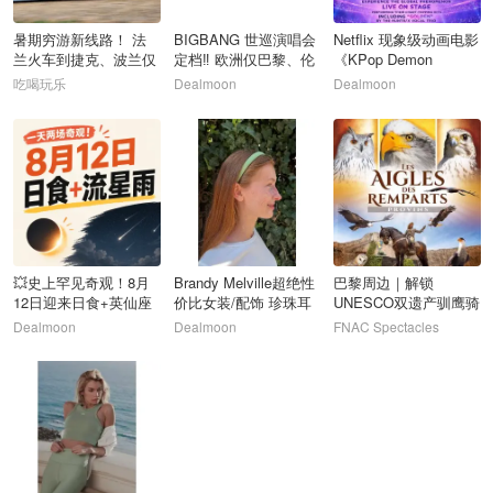
暑期穷游新线路！ 法
BIGBANG 世巡演唱会
Netflix 现象级动画电影
兰火车到捷克、波兰仅
定档‼️ 欧洲仅巴黎、伦
《KPop Demon
需€10
敦！相约9月！
Hunters》全球巡演官
吃喝玩乐
Dealmoon
Dealmoon
宣
19
20
21
💥史上罕见奇观！8月
Brandy Melville超绝性
巴黎周边｜解锁
12日迎来日食+英仙座
价比女装/配饰 珍珠耳
UNESCO双遗产驯鹰骑
流星雨
环€10
马大秀❗️内附攻略
Dealmoon
Dealmoon
FNAC Spectacles
22