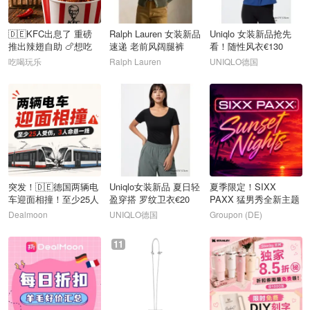
🇩🇪KFC出息了 重磅
Ralph Lauren 女装新品
Uniqlo 女装新品抢先
推出辣翅自助 🍗想吃
速递 老前风阔腿裤
看！随性风衣€130
多少吃多少
€295
吃喝玩乐
Ralph Lauren
UNIQLO德国
7
8
9
突发！🇩🇪德国两辆电
Uniqlo女装新品 夏日轻
夏季限定！SIXX
车迎面相撞！至少25人
盈穿搭 罗纹卫衣€20
PAXX 猛男秀全新主题
受伤
带姐妹们一起打卡🤤
Dealmoon
UNIQLO德国
Groupon (DE)
10
11
12