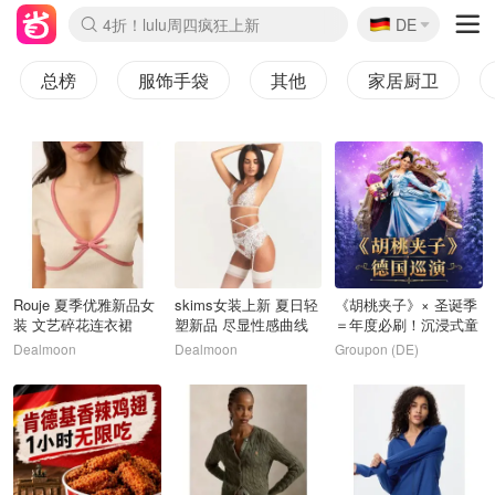
🇩🇪
4折！lulu周四疯狂上新
DE
Boticinal 夏促开抢！
还没结束！&OtherStories大促
Joybuy变相75折 随时失效
速领！Stanley独家85折
疑似霸哥！Camper额外叠85折
Zalando 奥莱闪促！每日更新
Moncler反季囤！5折起+叠9折
Coach Brooklyn仅€192
总榜
服饰手袋
其他
家居厨卫
1
2
3
Rouje 夏季优雅新品女
skims女装上新 夏日轻
《胡桃夹子》× 圣诞季
装 文艺碎花连衣裙
塑新品 尽显性感曲线
＝年度必刷！沉浸式童
€156
话体验
Dealmoon
Dealmoon
Groupon (DE)
4
5
6