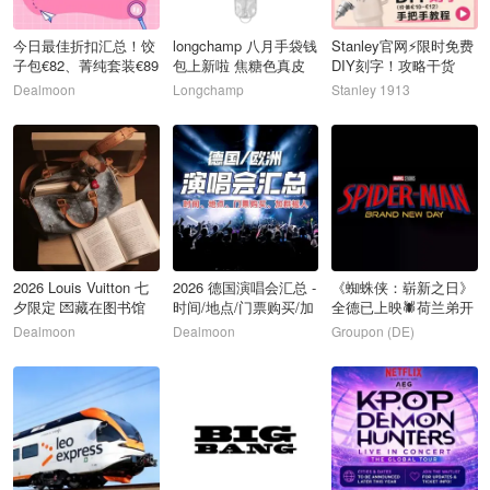
今日最佳折扣汇总！饺
longchamp 八月手袋钱
Stanley官网⚡️限时免费
子包€82、菁纯套装€89
包上新啦 焦糖色真皮
DIY刻字！攻略干货
手袋€490
+AI指令直接戳
Dealmoon
Longchamp
Stanley 1913
13
14
15
2026 Louis Vuitton 七
2026 德国演唱会汇总 -
《蜘蛛侠：崭新之日》
夕限定 💌藏在图书馆
时间/地点/门票购买/加
全德已上映🕷️荷兰弟开
的浪漫
群摇人
启全新篇章
Dealmoon
Dealmoon
Groupon (DE)
16
17
18