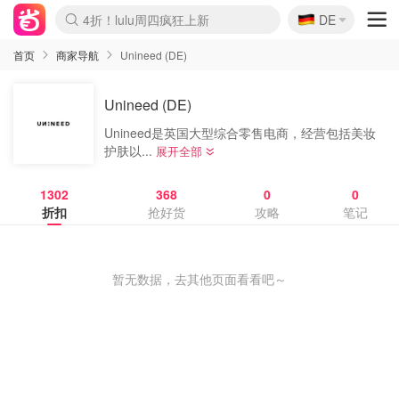
🇩🇪
4折！lulu周四疯狂上新
DE
Boticinal 夏促开抢！
还没结束！&OtherStories大促
Joybuy变相75折 随时失效
速领！Stanley独家85折
疑似霸哥！Camper额外叠85折
Zalando 奥莱闪促！每日更新
Moncler反季囤！5折起+叠9折
Coach Brooklyn仅€192
首页
商家导航
Unineed (DE)
Unineed (DE)
Unineed是英国大型综合零售电商，经营包括美妆
护肤以...
展开全部
1302
368
0
0
折扣
抢好货
攻略
笔记
暂无数据，去其他页面看看吧～