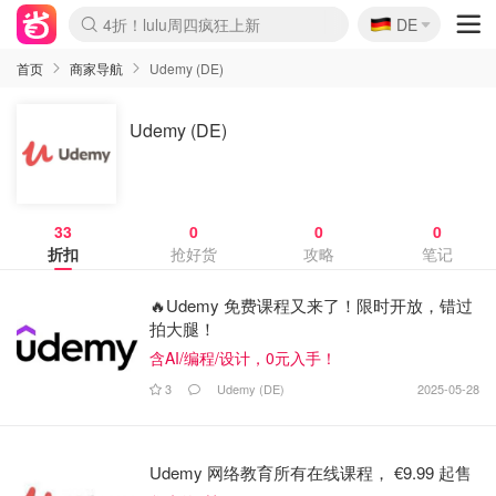
🇩🇪
4折！lulu周四疯狂上新
DE
Boticinal 夏促开抢！
还没结束！&OtherStories大促
Joybuy变相75折 随时失效
速领！Stanley独家85折
疑似霸哥！Camper额外叠85折
Zalando 奥莱闪促！每日更新
Moncler反季囤！5折起+叠9折
Coach Brooklyn仅€192
首页
商家导航
Udemy (DE)
Udemy (DE)
33
0
0
0
折扣
抢好货
攻略
笔记
🔥Udemy 免费课程又来了！限时开放，错过
拍大腿！
含AI/编程/设计，0元入手！
3
Udemy (DE)
2025-05-28
Udemy 网络教育所有在线课程， €9.99 起售