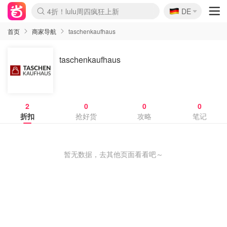
🇩🇪
4折！lulu周四疯狂上新
DE
Boticinal 夏促开抢！
还没结束！&OtherStories大促
Joybuy变相75折 随时失效
速领！Stanley独家85折
疑似霸哥！Camper额外叠85折
Zalando 奥莱闪促！每日更新
Moncler反季囤！5折起+叠9折
Coach Brooklyn仅€192
首页
商家导航
taschenkaufhaus
taschenkaufhaus
2
0
0
0
折扣
抢好货
攻略
笔记
暂无数据，去其他页面看看吧～