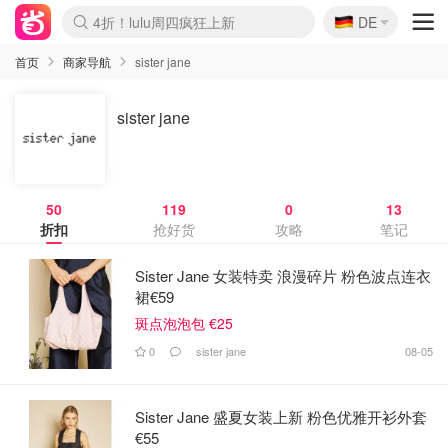
🇩🇪
4折！lulu周四疯狂上新
DE
Boticinal 夏促开抢！
还没结束！&OtherStories大促
Joybuy变相75折 随时失效
速领！Stanley独家85折
疑似霸哥！Camper额外叠85折
Zalando 奥莱闪促！每日更新
Moncler反季囤！5折起+叠9折
Coach Brooklyn仅€192
首页
商家导航
sister jane
sister jane
50
119
0
13
折扣
抢好货
攻略
笔记
Sister Jane 女装特卖 浪漫碎片 粉色波点连衣
裙€59
斑点泡泡包 €25
0
sister jane
08-05
Sister Jane 盛夏女装上新 粉色优雅开衫外套
€55