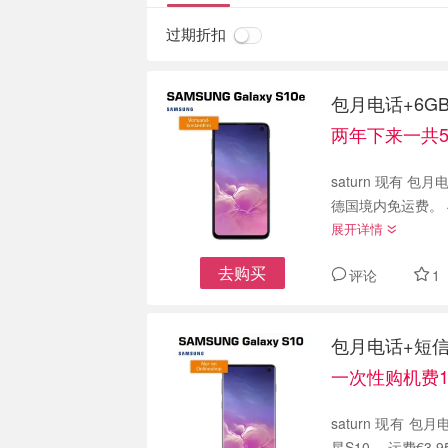
过期折扣
包月电话+6GB
两年下来一共529
saturn 现有 包
德国境内免运费。
展开详情
去购买
评论
1
包月电话+短信+1
一次性购机费1
saturn 现有 包
星S10。 运费€3.