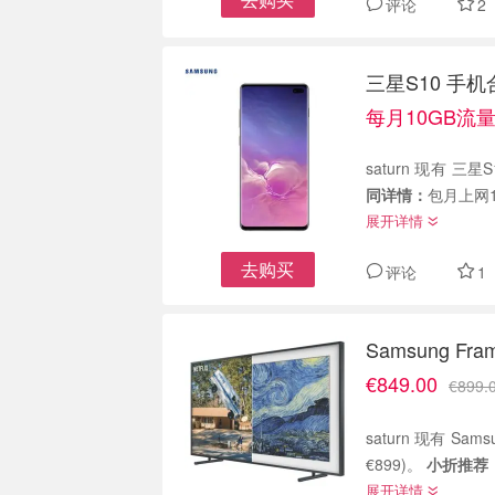
评论
2
三星S10 手机
每月10GB流
saturn 现有 三
同详情：
包月上网1
展开详情
去购买
评论
1
Samsung F
€849.00
€899.
saturn 现有 Sa
€899)。
小折推荐
展开详情