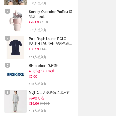
938人感兴趣
Stanley Quencher ProTour 吸
管杯 0.59L
€28.69
€45.00
592人感兴趣
Polo Ralph Lauren POLO
RALPH LAUREN 深蓝色珠地
布 Polo衫
€63.99
€145.00
564人感兴趣
Birkenstock 休闲鞋
4.5折起！8.6截止
€0.00
535人感兴趣
Muji 女士无侧缝法兰绒睡衣
共4色可选~
€39.96
€49.95
494人感兴趣