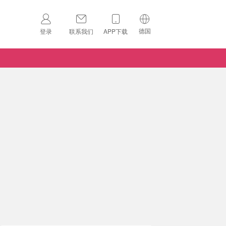
德国
登录
联系我们
APP下载
🇺🇸
美国
🇨🇳
中国
🇨🇦
加拿大
扫码下载 App
🇬🇧
英国
Download on the
App Store
🇩🇪
德国
Download the
Android App
🇫🇷
法国
🇮🇹
意大利
🇦🇺
澳洲