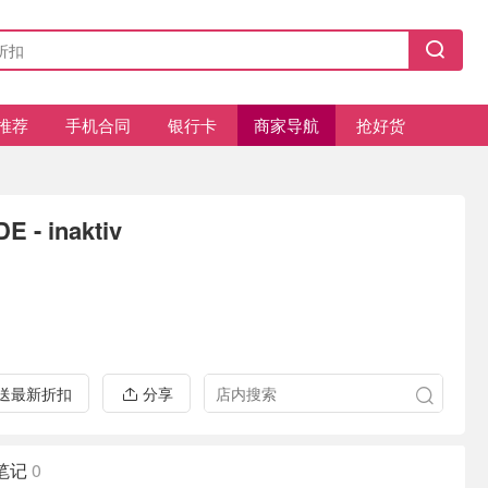
推荐
手机合同
银行卡
商家导航
抢好货
DE - inaktiv
推送最新折扣
分享
笔记
0