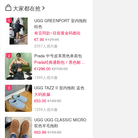
🇳🇿
新西兰
大家都在抢
UGG GREENPORT 室内拖鞋
棕色
肯豆同款~目前黄金码都在
€7.90
€129.95
2057人感兴趣
Prada 中号皮革黑色单肩包
Prada经典通勤包！黑色耐看又百搭
€1296.00
€2700.00
1395人感兴趣
UGG TAZZ II 室内拖鞋 蓝色
大码捡漏
€53.00
€149.95
1259人感兴趣
UGG UGG CLASSIC MICRO
驼色羊毛拖鞋
€63.99
€159.99