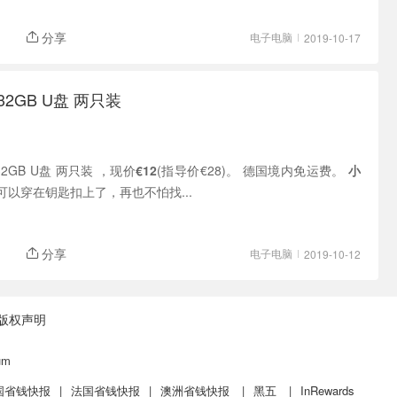
分享
电子电脑
2019-10-17
2GB U盘 两只装
 32GB U盘 两只装 ，现价
€12
(指导价€28)。 德国境内免运费。
小
可以穿在钥匙扣上了，再也不怕找...
分享
电子电脑
2019-10-12
版权声明
um
国省钱快报
|
法国省钱快报
|
澳洲省钱快报
|
黑五
|
InRewards