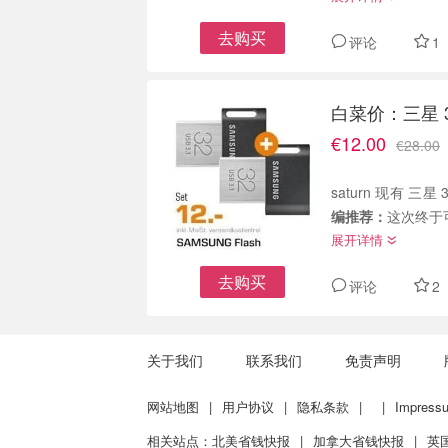
去购买
评论
1
白菜价：三星 3
€12.00
€28.00
saturn 现有 三星
编推荐：
这次终于
展开详情
去购买
评论
2
关于我们
联系我们
免责声明
网站地图
|
用户协议
|
隐私条款
|
|
Impress
相关站点：
北美省钱快报
|
加拿大省钱快报
|
英