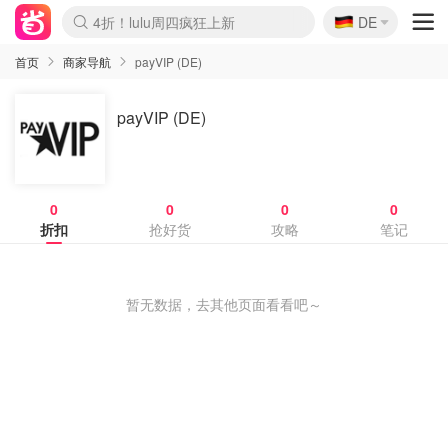
🇩🇪
4折！lulu周四疯狂上新
DE
Boticinal 夏促开抢！
还没结束！&OtherStories大促
Joybuy变相75折 随时失效
速领！Stanley独家85折
疑似霸哥！Camper额外叠85折
Zalando 奥莱闪促！每日更新
Moncler反季囤！5折起+叠9折
Coach Brooklyn仅€192
首页
商家导航
payVIP (DE)
payVIP (DE)
0
0
0
0
折扣
抢好货
攻略
笔记
暂无数据，去其他页面看看吧～