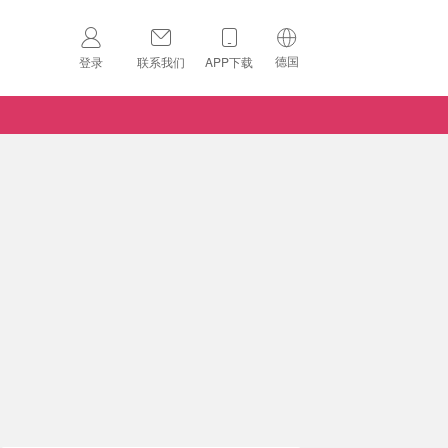
德国
登录
联系我们
APP下载
🇺🇸
美国
🇨🇳
中国
🇨🇦
加拿大
扫码下载 App
🇬🇧
英国
Download on the
App Store
🇩🇪
德国
Download the
Android App
🇫🇷
法国
🇮🇹
意大利
🇦🇺
澳洲