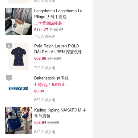
925人感兴趣
Longchamp Longchamp Le
Pliage 大号手提包
上学背超级能装
€111.27
€160.65
776人感兴趣
Polo Ralph Lauren POLO
RALPH LAUREN 深蓝色珠地
布 Polo衫
€63.99
€145.00
702人感兴趣
Birkenstock 休闲鞋
4.5折起！8.6截止
€0.00
663人感兴趣
Kipling Kipling NAKATO M 中
号单肩包
€53.94
€89.90
649人感兴趣