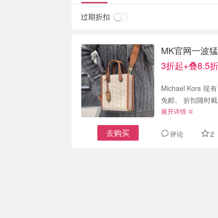
过期折扣
MK官网一波猛降
3折起+叠8.5
Michael Kors 
免邮。 折扣随时
展开详情
去购买
评论
2