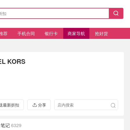
推荐
手机合同
银行卡
商家导航
抢好货
EL KORS
推送最新折扣
分享
笔记
6329