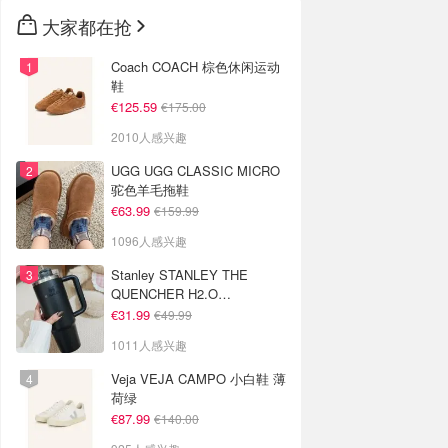
🇳🇿
新西兰
大家都在抢
Coach COACH 棕色休闲运动
鞋
€125.59
€175.00
2010人感兴趣
UGG UGG CLASSIC MICRO
驼色羊毛拖鞋
€63.99
€159.99
1096人感兴趣
Stanley STANLEY THE
QUENCHER H2.O
FLOWSTATE 保温杯 1.18L 黑
€31.99
€49.99
色
1011人感兴趣
Veja VEJA CAMPO 小白鞋 薄
荷绿
€87.99
€140.00