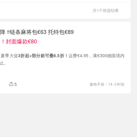
共1个筛选结果
 ‼️链条麻将包€63 托特包€89
折！封面爆款€80
现有 夏季大促
3折起+部分款可叠8.5折！
运费€4.95，满€300德国境内
截止。
5
服饰手袋
14 小时前