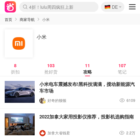
🇩🇪
4折！lulu周四疯狂上新
DE
Boticinal 夏促开抢！
还没结束！&OtherStories大促
Joybuy变相75折 随时失效
速领！Stanley独家85折
疑似霸哥！Camper额外叠85折
Zalando 奥莱闪促！每日更新
Moncler反季囤！5折起+叠9折
Coach Brooklyn仅€192
首页
商家导航
小米
小米
8
103
11
107
折扣
抢好货
攻略
笔记
小米电车震撼发布!黑科技满满，搅动新能源汽
车市场
好奇的顿顿
6109
2022加拿大家用投影仪推荐，投影机选购指南
加拿大省钱君
2.2万