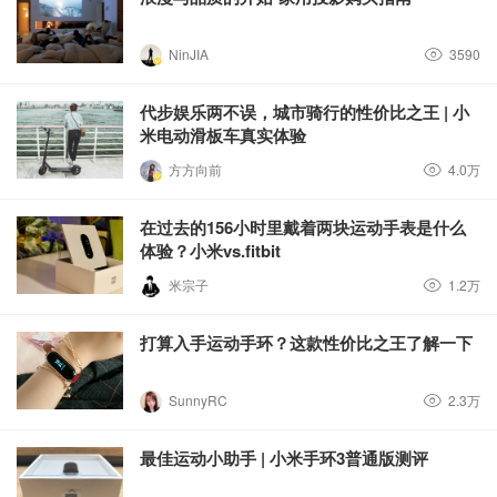
NinJIA
3590
代步娱乐两不误，城市骑行的性价比之王 | 小
米电动滑板车真实体验
方方向前
4.0万
在过去的156小时里戴着两块运动手表是什么
体验？小米vs.fitbit
米宗子
1.2万
打算入手运动手环？这款性价比之王了解一下
SunnyRC
2.3万
最佳运动小助手 | 小米手环3普通版测评