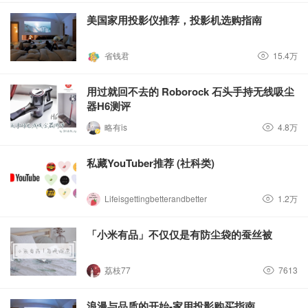
美国家用投影仪推荐，投影机选购指南
省钱君
15.4万
用过就回不去的 Roborock 石头手持无线吸尘
器H6测评
略有is
4.8万
私藏YouTuber推荐 (社科类)
Lifeisgettingbetterandbetter
1.2万
「小米有品」不仅仅是有防尘袋的蚕丝被
荔枝77
7613
浪漫与品质的开始-家用投影购买指南