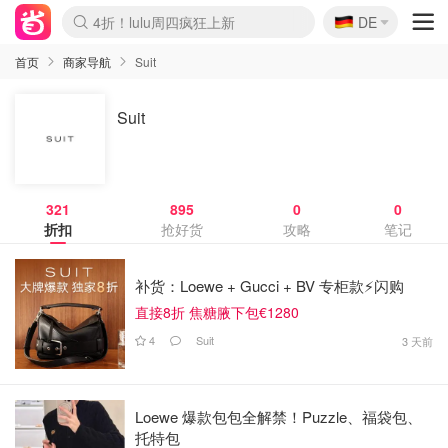
🇩🇪
4折！lulu周四疯狂上新
DE
Boticinal 夏促开抢！
还没结束！&OtherStories大促
Joybuy变相75折 随时失效
速领！Stanley独家85折
疑似霸哥！Camper额外叠85折
Zalando 奥莱闪促！每日更新
Moncler反季囤！5折起+叠9折
Coach Brooklyn仅€192
首页
商家导航
Suit
Suit
321
895
0
0
折扣
抢好货
攻略
笔记
补货：Loewe + Gucci + BV 专柜款⚡️闪购
直接8折 焦糖腋下包€1280
4
Suit
3 天前
Loewe 爆款包包全解禁！Puzzle、福袋包、
托特包