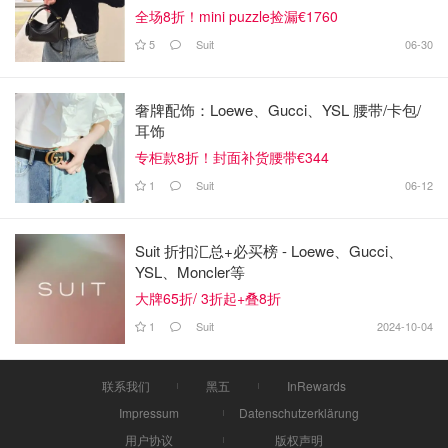
全场8折！mini puzzle捡漏€1760
5
Suit
06-30
奢牌配饰：Loewe、Gucci、YSL 腰带/卡包/
耳饰
专柜款8折！封面补货腰带€344
1
Suit
06-12
Suit 折扣汇总+必买榜 - Loewe、Gucci、
YSL、Moncler等
大牌65折/ 3折起+叠8折
1
Suit
2024-10-04
联系我们
黑五
InRewards
Impressum
Datenschutzerklärung
用户协议
版权声明