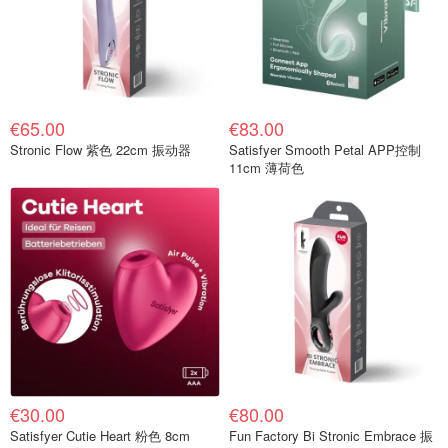
€65.00
€83.00
Stronic Flow 紫色 22cm 振动器
Satisfyer Smooth Petal APP控制
11cm 薄荷色
€30.00
€80.00
Satisfyer Cutie Heart 粉色 8cm
Fun Factory Bi Stronic Embrace 振