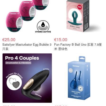
€25.00
€15.00
Satisfyer Masturbator Egg Bubble 3
Fun Factory B Ball Uno 肛塞 7.9厘
只装
米 墨绿色