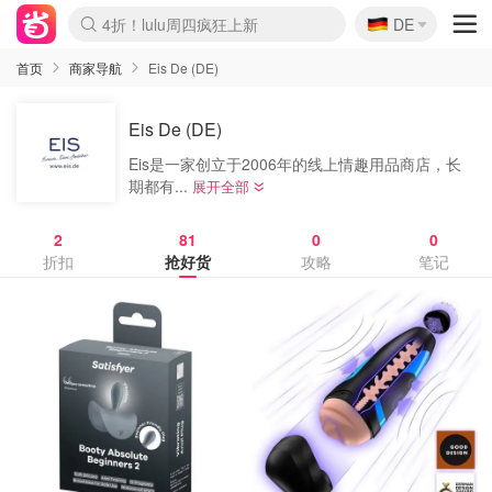
🇩🇪
4折！lulu周四疯狂上新
DE
Boticinal 夏促开抢！
还没结束！&OtherStories大促
Joybuy变相75折 随时失效
速领！Stanley独家85折
疑似霸哥！Camper额外叠85折
Zalando 奥莱闪促！每日更新
Moncler反季囤！5折起+叠9折
Coach Brooklyn仅€192
首页
商家导航
Eis De (DE)
Eis De (DE)
Eis是一家创立于2006年的线上情趣用品商店，长
期都有...
展开全部
2
81
0
0
折扣
抢好货
攻略
笔记