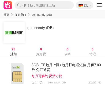
🇩🇪
4折！lulu周四疯狂上新
DE
Boticinal 夏促开抢！
还没结束！&OtherStories大促
Joybuy变相75折 随时失效
速领！Stanley独家85折
疑似霸哥！Camper额外叠85折
Zalando 奥莱闪促！每日更新
Moncler反季囤！5折起+叠9折
Coach Brooklyn仅€192
首页
商家导航
deinhandy (DE)
deinhandy (DE)
25
0
0
0
折扣
抢好货
攻略
笔记
3GB LTE包月上网+包月打电话短信 月租7.99
欧 免开通费
每月可解约 灵活方便
5
1
deinhandy (DE)
2020-01-23