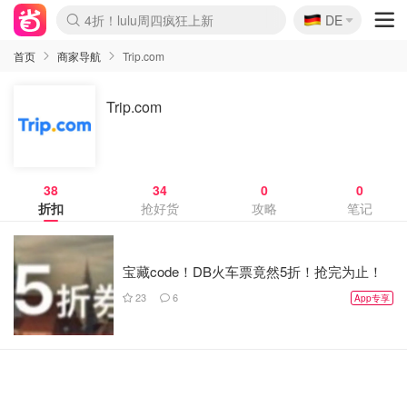
🇩🇪
4折！lulu周四疯狂上新
DE
Boticinal 夏促开抢！
还没结束！&OtherStories大促
Joybuy变相75折 随时失效
速领！Stanley独家85折
疑似霸哥！Camper额外叠85折
Zalando 奥莱闪促！每日更新
Moncler反季囤！5折起+叠9折
Coach Brooklyn仅€192
首页
商家导航
Trip.com
Trip.com
38
34
0
0
折扣
抢好货
攻略
笔记
宝藏code！DB火车票竟然5折！抢完为止！
23
6
App专享