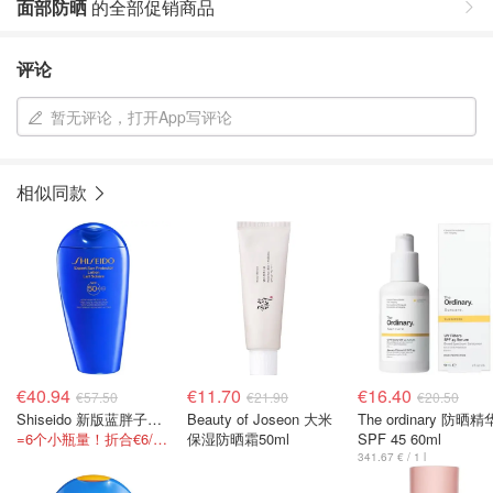
面部防晒
的全部促销商品
评论
暂无评论，打开App写评论
相似同款
€40.94
€11.70
€16.40
€57.50
€21.90
€20.50
Shiseido 新版蓝胖子防晒 300ml
Beauty of Joseon 大米
The ordinary 防晒精
=6个小瓶量！折合€6/支！
保湿防晒霜50ml
SPF 45 60ml
341.67 € / 1 l