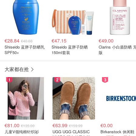
€28.84
€47.15
€49.00
€40.68
Shiseido 蓝胖子防晒乳
Shiseido 蓝胖子防晒
Clarins 小白盾防晒 
SPF50+
150ml套装
版
大家都在抢
1
2
3
€81.00
€63.99
€0.00
€135.00
€159.99
儿童V领纯棉针织衫
UGG UGG CLASSIC
Birkenstock 休闲鞋