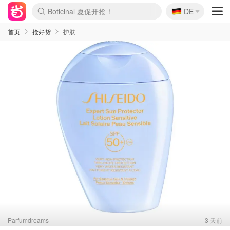
Boticinal 夏促开抢！
🇩🇪
4折！lulu周四疯狂上新
DE
还没结束！&OtherStories大促
Joybuy变相75折 随时失效
速领！Stanley独家85折
疑似霸哥！Camper额外叠85折
Zalando 奥莱闪促！每日更新
Moncler反季囤！5折起+叠9折
Coach Brooklyn仅€192
首页
抢好货
护肤
Parfumdreams
3 天前