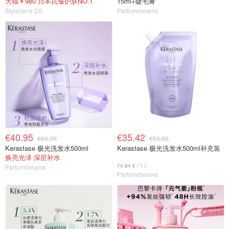
天猫￥980 日本抗皱护肤NO.1
15ml+睫毛膏
Stylevana DE
Parfumdreams
€40.95
€35.42
€63.20
€53.60
Kerastase 极光洗发水500ml
Kerastase 极光洗发水500ml补充装
焕亮光泽 深层补水
70.84 € / 1 l
Parfumdreams
Parfumdreams