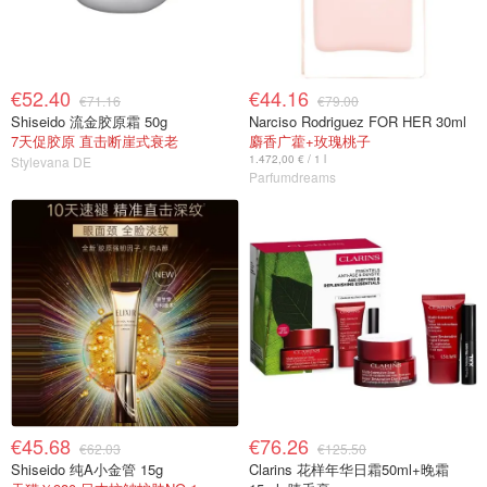
€52.40
€44.16
€71.16
€79.00
Shiseido 流金胶原霜 50g
Narciso Rodriguez FOR HER 30ml
7天促胶原 直击断崖式衰老
麝香广藿+玫瑰桃子
1.472,00 € / 1 l
Stylevana DE
Parfumdreams
€45.68
€76.26
€62.03
€125.50
Shiseido 纯A小金管 15g
Clarins 花样年华日霜50ml+晚霜