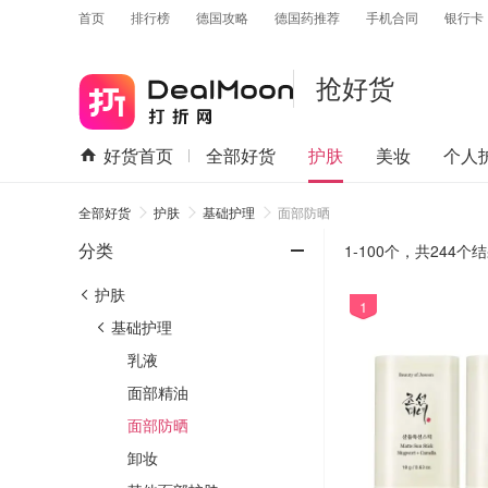
首页
排行榜
德国攻略
德国药推荐
手机合同
银行卡
抢好货
好货首页
全部好货
护肤
美妆
个人
全部好货
护肤
基础护理
面部防晒
-
分类
1-100个，
共
244
个结
护肤
1
基础护理
乳液
面部精油
面部防晒
卸妆