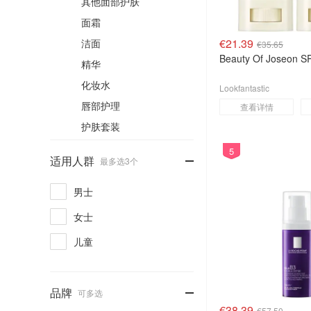
其他面部护肤
面霜
€21.39
洁面
€35.65
Beauty Of Joseon
精华
化妆水
Lookfantastic
唇部护理
查看详情
护肤套装
5
-
适用人群
最多选3个
男士
女士
儿童
-
品牌
可多选
€38.39
€57.50