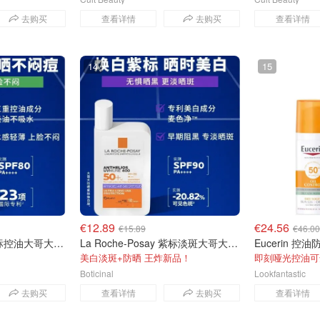
去购买
查看详情
去购买
查看详情
14
15
€12.89
€24.56
€15.89
€46.00
La Roche-Posay 绿标控油大哥大50ml
La Roche-Posay 紫标淡斑大哥大400防晒50ml
Eucerin 控
美白淡斑+防晒 王炸新品！
即刻哑光控油可
Boticinal
Lookfantastic
去购买
查看详情
去购买
查看详情