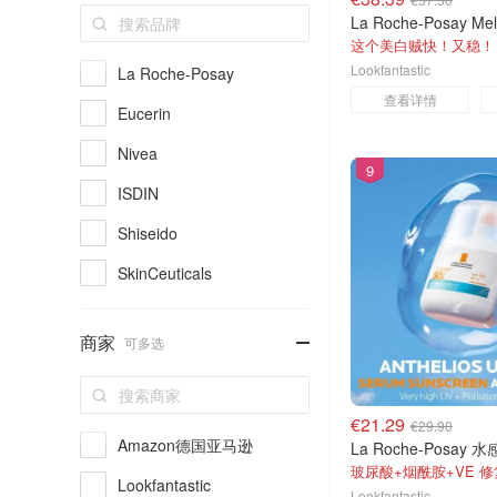
这个美白贼快！又稳！
Lookfantastic
La Roche-Posay
查看详情
Eucerin
Nivea
9
ISDIN
Shiseido
SkinCeuticals
Ladival
-
商家
可多选
Caudalie
Biore
€21.29
€29.90
CeraVe
Amazon德国亚马逊
La Roche-Posay
玻尿酸+烟酰胺+VE 
Lancome
Lookfantastic
Lookfantastic