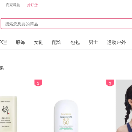
商家导航
抢好货
护理
服饰
女鞋
配饰
包包
男士
运动户外
果
2
3