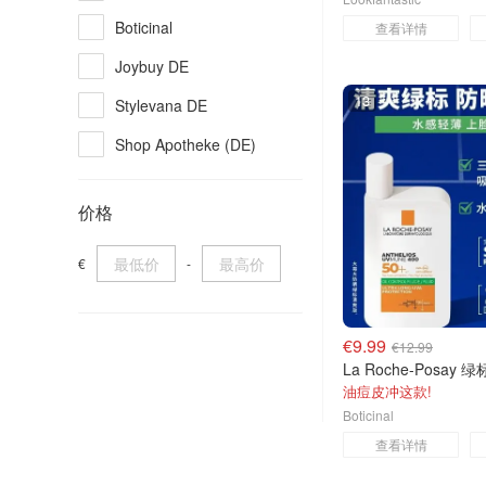
Kiehl's
Boticinal
查看详情
Kanebo
Joybuy DE
Garnier
13
Stylevana DE
Avene
Shop Apotheke (DE)
Clarins
Cult Beauty
价格
Kose
NOTINO
Skin Ceuticals
Parfumdreams
€
-
Dr. Althea
Sephora
Galeria
€9.99
€12.99
SkinCeuticals
油痘皮冲这款!
Boticinal
Dazhe.de
查看详情
Estee Lauder