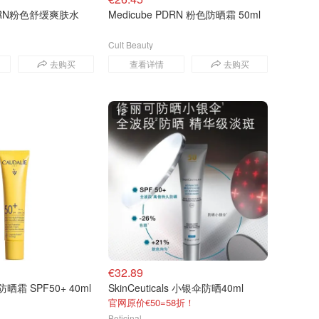
PDRN粉色舒缓爽肤水
Medicube PDRN 粉色防晒霜 50ml
Cult Beauty
去购买
查看详情
去购买
12
€32.89
盈防晒霜 SPF50+ 40ml
SkinCeuticals 小银伞防晒40ml
官网原价€50=58折！
Boticinal