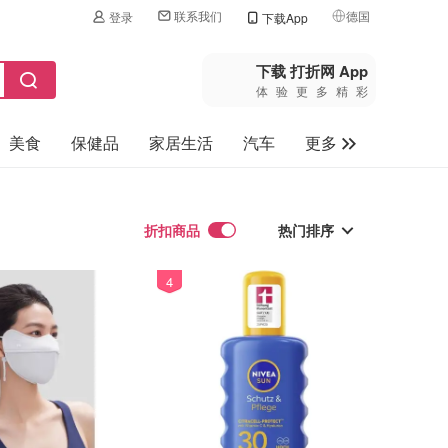
联系我们
德国
登录
下载App
🇺🇸
美国
下载 打折网 App
体验更多精彩
🇨🇳
中国
美食
保健品
家居生活
汽车
更多
🇨🇦
加拿大
🇬🇧
家电数码
英国
母婴玩具
折扣商品
🇩🇪
热门排序
德国
旅游
🇫🇷
法国
4
热门排序
🇮🇹
最新排序
意大利
折扣力度
🇦🇺
澳洲
价格升序
🇳🇿
新西兰
价格降序