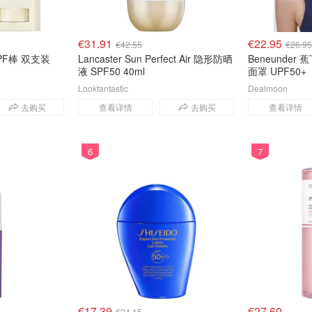
€31.91
€22.95
€42.55
€26.95
 SPF棒 双支装
Lancaster Sun Perfect Air 隐形防晒
Beneunder 蕉
液 SPF50 40ml
面罩 UPF50+
Lookfantastic
Dealmoon
去购买
查看详情
去购买
查看详情
6
7
€17.39
€27.60
€24.15