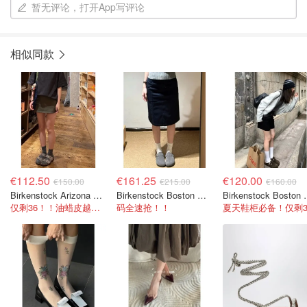
暂无评论，打开App写评论
相似同款
€112.50
€161.25
€120.00
€150.00
€215.00
€160.00
Birkenstock Arizona Big Buckle 油蜡皮拖鞋
Birkenstock Boston 麂皮木屐 灰色
Birkensto
仅剩36！！油蜡皮越穿越有质感
码全速抢！！