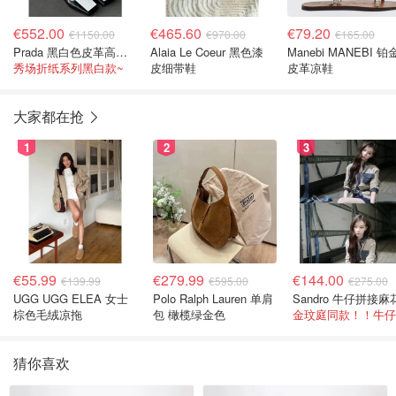
€552.00
€465.60
€79.20
€1150.00
€970.00
€165.00
Prada 黑白色皮革高跟鞋
Alaia Le Coeur 黑色漆
Manebi MANEBI 
秀场折纸系列黑白款~
皮细带鞋
皮革凉鞋
大家都在抢
1
2
3
€55.99
€279.99
€144.00
€139.99
€595.00
€275.00
UGG UGG ELEA 女士
Polo Ralph Lauren 单肩
棕色毛绒凉拖
包 橄榄绿金色
猜你喜欢