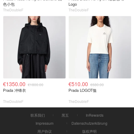
色小包
Logo
TheDoubleF
TheDoubleF
€1350.00
€510.00
€1800.00
€680.00
Prada 冲锋衣
Prada LOGOT恤
TheDoubleF
TheDoubleF
联系我们
黑五
InRewards
Impressum
Datenschutzerklärung
用户协议
版权声明