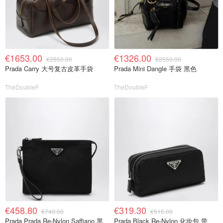
€1653.00
€1326.00
€2850.00
€2550.00
Prada Carry 大号复古皮革手袋
Prada Mini Dangle 手袋 黑色
TheDoubleF
TheDoubleF
€458.80
€319.30
€740.00
€515.00
Prada Prada Re-Nylon Saffiano 黑
Prada Black Re-Nylon 化妆包 带