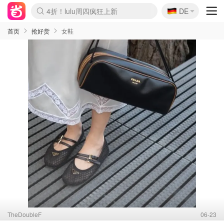
🇩🇪
4折！lulu周四疯狂上新
DE
Boticinal 夏促开抢！
还没结束！&OtherStories大促
Joybuy变相75折 随时失效
速领！Stanley独家85折
疑似霸哥！Camper额外叠85折
Zalando 奥莱闪促！每日更新
Moncler反季囤！5折起+叠9折
Coach Brooklyn仅€192
首页
抢好货
女鞋
TheDoubleF
06-23