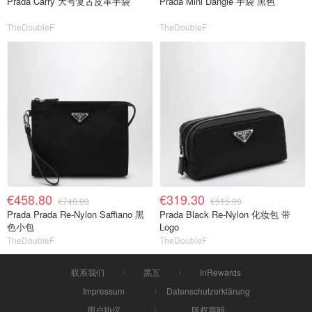
Prada Carry 大号复古皮革手袋
Prada Mini Dangle 手袋 黑色
TheDoubleF
TheDoubleF
€458.80
€319.30
€740.00
€515.00
Prada Prada Re-Nylon Saffiano 黑
Prada Black Re-Nylon 化妆包 带
色小包
Logo
TheDoubleF
TheDoubleF
联系我们
黑五
InRewards
Impressum
Datenschutzerklärung
用户协议
版权声明