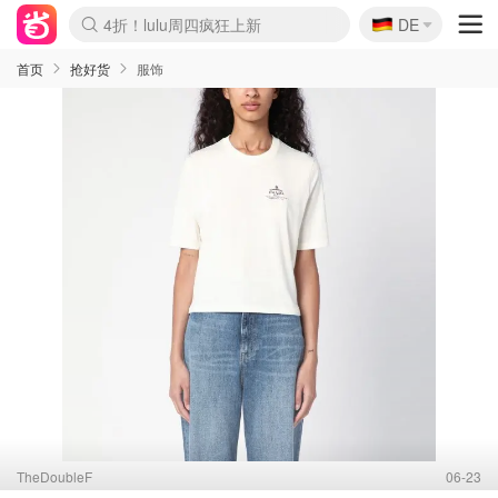
🇩🇪
4折！lulu周四疯狂上新
DE
Boticinal 夏促开抢！
还没结束！&OtherStories大促
Joybuy变相75折 随时失效
速领！Stanley独家85折
疑似霸哥！Camper额外叠85折
Zalando 奥莱闪促！每日更新
Moncler反季囤！5折起+叠9折
Coach Brooklyn仅€192
首页
抢好货
服饰
TheDoubleF
06-23