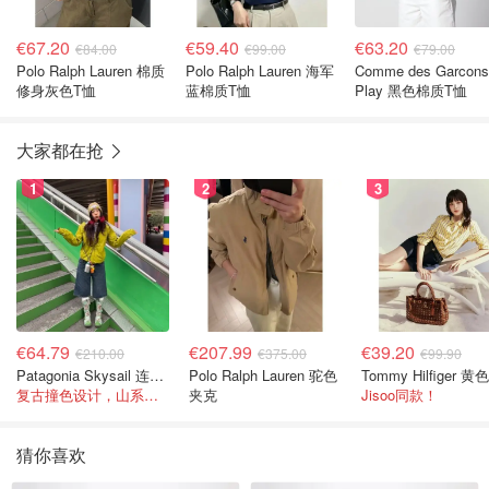
€67.20
€59.40
€63.20
€84.00
€99.00
€79.00
Polo Ralph Lauren 棉质
Polo Ralph Lauren 海军
Comme des Garcons
修身灰色T恤
蓝棉质T恤
Play 黑色棉质T恤
大家都在抢
1
2
3
€64.79
€207.99
€39.20
€210.00
€375.00
€99.90
Patagonia Skysail 连帽夹克
Polo Ralph Lauren 驼色
复古撞色设计，山系感直接拉满
夹克
Jisoo同款！
猜你喜欢