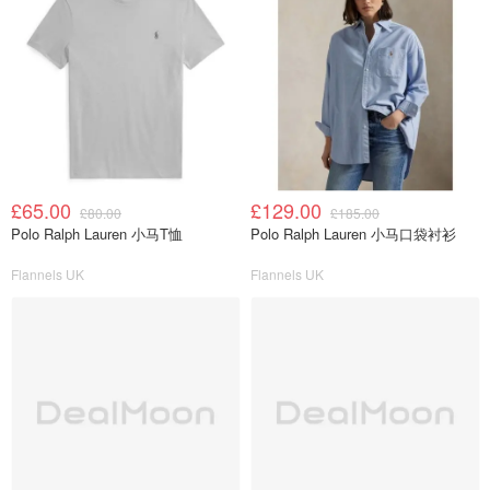
£65.00
£129.00
£80.00
£185.00
Polo Ralph Lauren 小马T恤
Polo Ralph Lauren 小马口袋衬衫
Flannels UK
Flannels UK