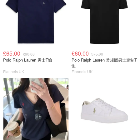
£65.00
£60.00
£90.00
£75.00
Polo Ralph Lauren 男士T恤
Polo Ralph Lauren 常规版男士定制T
恤
Flannels UK
Flannels UK