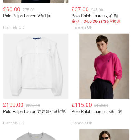
£60.00
£37.00
£75.00
£45.00
Polo Ralph Lauren V领T恤
Polo Ralph Lauren 小白鞋
童款，34.5/36/38/39码捡漏
Flannels UK
Flannels UK
£199.00
£115.00
£285.00
£159.00
Polo Ralph Lauren 娃娃领小马衬衫
Polo Ralph Lauren 小马卫衣
Flannels UK
Flannels UK