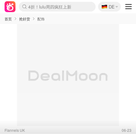
🇩🇪
4折！lulu周四疯狂上新
还没结束！&OtherStories大促
DE
Boticinal 夏促开抢！
Joybuy变相75折 随时失效
速领！Stanley独家85折
疑似霸哥！Camper额外叠85折
Zalando 奥莱闪促！每日更新
Moncler反季囤！5折起+叠9折
Coach Brooklyn仅€192
首页
抢好货
配饰
Flannels UK
06-23