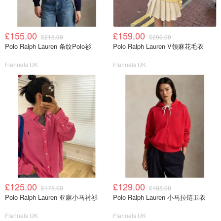
£155.00
£159.00
£215.00
£200.00
Polo Ralph Lauren 条纹Polo衫
Polo Ralph Lauren V领麻花毛衣
Flannels UK
Flannels UK
£125.00
£129.00
£175.00
£185.00
Polo Ralph Lauren 亚麻小马衬衫
Polo Ralph Lauren 小马拉链卫衣
Flannels UK
Flannels UK