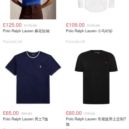
£125.00
£109.00
£175.00
£135.00
Polo Ralph Lauren 麻花短袖
Polo Ralph Lauren 小马衬衫
Flannels UK
Flannels UK
£65.00
£60.00
£90.00
£75.00
Polo Ralph Lauren 男士T恤
Polo Ralph Lauren 常规版男士定制T
恤