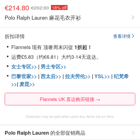
€214.80
€262.80
18% off
Polo Ralph Lauren 麻花毛衣开衫
折扣详情
查看详情
Flannels 现有 顶奢周末闪促
1折起！
运费£5.83（约€6.81）大约3-14天送达。
女士专区>>
|
男士专区>>
巴黎世家>>
|
西太后>>
|
拉夫劳伦>>
|
YSL>>
|
纪梵希
>>
|
麦昆>>
Flannels UK 直达购买链接 →
Dealmoon may be paid when users buy items via our links.
Polo Ralph Lauren
的全部促销商品