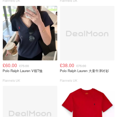
Flannels UK
Flannels UK
£60.00
£38.00
£75.00
£75.00
Polo Ralph Lauren V领T恤
Polo Ralph Lauren 大童牛津衬衫
Flannels UK
Flannels UK