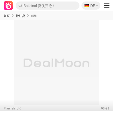
🇩🇪
4折！lulu周四疯狂上新
DE
Boticinal 夏促开抢！
还没结束！&OtherStories大促
Joybuy变相75折 随时失效
速领！Stanley独家85折
疑似霸哥！Camper额外叠85折
Zalando 奥莱闪促！每日更新
Moncler反季囤！5折起+叠9折
Coach Brooklyn仅€192
首页
抢好货
服饰
Flannels UK
06-23