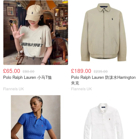
£65.00
£189.00
£80.00
£235.00
Polo Ralph Lauren 小马T恤
Polo Ralph Lauren 防泼水Harrington
夹克
Flannels UK
Flannels UK