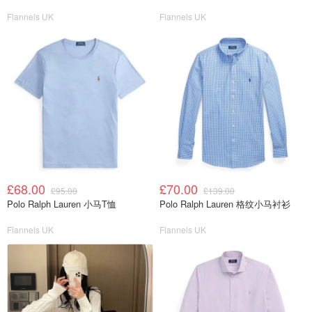
Flannels UK
Flannels UK
£68.00
£70.00
£95.00
£139.00
Polo Ralph Lauren 小马T恤
Polo Ralph Lauren 格纹小马衬衫
Flannels UK
Flannels UK