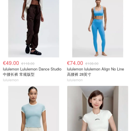
€49.00
€74.00
€118.00
€108.00
lululemon Lululemon Dance Studio
lululemon lululemon Align No Line
中腰长裤 常规版型
高腰裤 28英寸
lululemon
lululemon