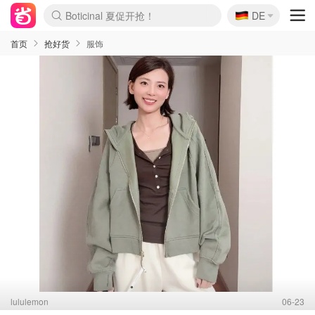
Boticinal 夏促开抢！
🇩🇪
DE
4折！lulu周四疯狂上新
还没结束！&OtherStories大促
Joybuy变相75折 随时失效
速领！Stanley独家85折
疑似霸哥！Camper额外叠85折
Zalando 奥莱闪促！每日更新
Moncler反季囤！5折起+叠9折
Coach Brooklyn仅€192
首页
抢好货
服饰
lululemon
06-23