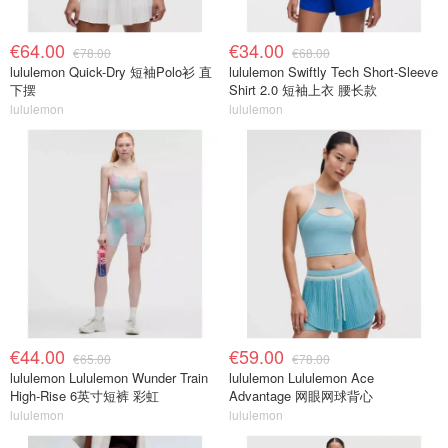
€64.00
€34.00
€78.00
€68.00
lululemon Quick-Dry 短袖Polo衫 直
lululemon Swiftly Tech Short-Sleeve
下摆
Shirt 2.0 短袖上衣 腰长款
lululemon
lululemon
€44.00
€59.00
€65.00
€78.00
lululemon Lululemon Wunder Train
lululemon Lululemon Ace
High-Rise 6英寸短裤 彩虹
Advantage 网眼网球背心
lululemon
lululemon