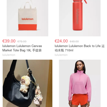
€39.00
€24.00
€78.00
€48.00
lululemon Lululemon Canvas
lululemon Lululemon Back to Life 运
Market Tote Bag 19L 手提袋
动水瓶 710ml
lululemon
lululemon