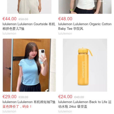
€44.00
€48.00
€58.00
lululemon Lululemon Courtside 有机
lululemon Lululemon Organic Cotton
棉拼色婴儿T恤
Baby Tee 学院风
lululemon
lululemon
€29.00
€24.00
€38.00
€48.00
lululemon Lululemon 有机棉短袖T恤
lululemon Lululemon Back to Life 运
蓝色降价了，码全！
动水瓶 24oz 吸管盖
lululemon
lululemon