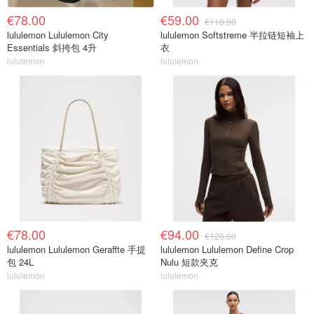
€78.00
€59.00
€118.00
lululemon Lululemon City
lululemon Softstreme 半拉链短袖上
Essentials 斜挎包 4升
衣
lululemon
lululemon
€78.00
€94.00
€128.00
lululemon Lululemon Geraffte 手提
lululemon Lululemon Define Crop
包 24L
Nulu 短款夹克
lululemon
lululemon