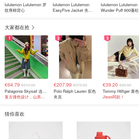
lululemon Lululemon 罗
lululemon Lululemon
lululemon Lululemon
纹厚棉背心
EasyFive Jacket 夹克
Wunder Puff 600蓬
外套
羽绒夹克 闪光款
大家都在抢
1
2
3
€64.79
€207.99
€39.20
€210.00
€375.00
€99.90
Patagonia Skysail 连帽夹克
Polo Ralph Lauren 驼色
复古撞色设计，山系感直接拉满
夹克
Jisoo同款！
猜你喜欢