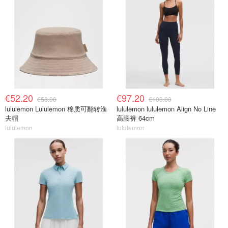
€52.20
€97.20
€58.00
€108.00
lululemon Lululemon 棉质可翻转渔
lululemon lululemon Align No Line
夫帽
高腰裤 64cm
lululemon
lululemon