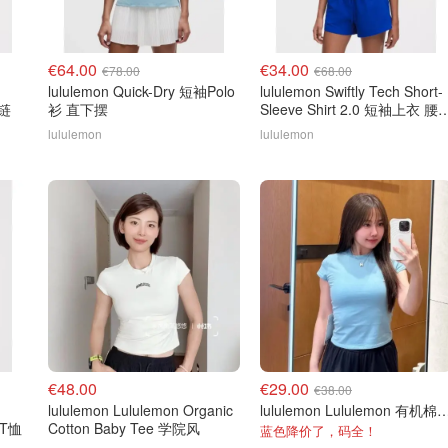
€64.00
€34.00
€78.00
€68.00
lululemon Quick-Dry 短袖Polo
lululemon Swiftly Tech Short-
拉链
衫 直下摆
Sleeve Shirt 2.0 短袖上衣 腰
款
lululemon
lululemon
€48.00
€29.00
€38.00
lululemon Lululemon Organic
lululemon Lululemon 有
儿T恤
Cotton Baby Tee 学院风
蓝色降价了，码全！