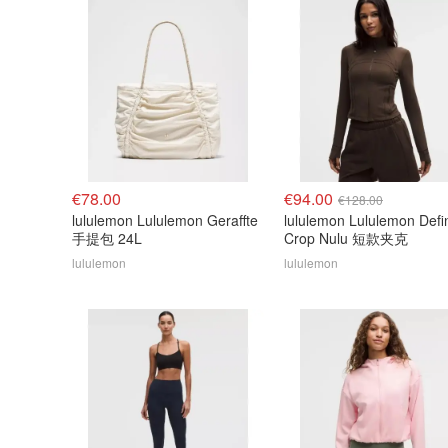
€78.00
€94.00
€128.00
lululemon Lululemon Geraffte
lululemon Lululemon Defi
手提包 24L
Crop Nulu 短款夹克
lululemon
lululemon