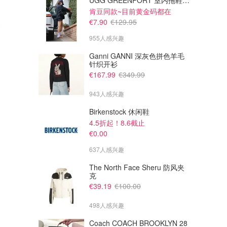
UGG GREENPORT 室内拖鞋 棕色
肯豆同款~目前黄金码都在
€7.90
€129.95
955人感兴趣
Ganni GANNI 深灰色拼色羊毛
针织开衫
€167.99
€349.99
943人感兴趣
Birkenstock 休闲鞋
4.5折起！8.6截止
€74.00
€64.00
€118.00
€108.00
€0.00
lululemon Groove Nulu 高腰微
lululemon lululemon Align 高
喇裤
腰口袋裤 25英寸
637人感兴趣
lululemon
lululemon
The North Face Sheru 防风夹
克
€39.19
€100.00
498人感兴趣
Coach COACH BROOKLYN 28