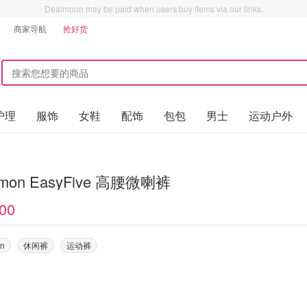
Dealmoon may be paid when users buy items via our links.
商家导航
抢好货
护理
服饰
女鞋
配饰
包包
男士
运动户外
lemon EasyFive 高腰微喇裤
00
on
休闲裤
运动裤