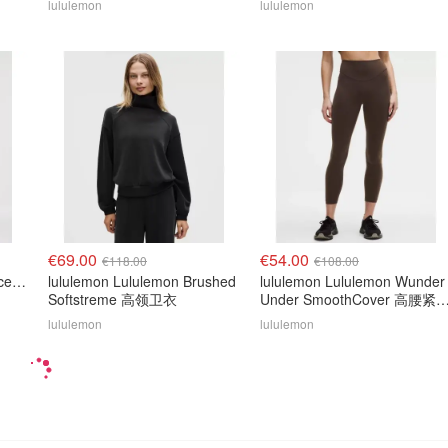
lululemon
lululemon
€69.00
€54.00
€118.00
€108.00
lululemon Lululemon Dance Studio 高腰短裤 3.5英寸
lululemon Lululemon Brushed
lululemon Lululemon Wunder
Softstreme 高领卫衣
Under SmoothCover 高腰紧
裤 25英寸
lululemon
lululemon