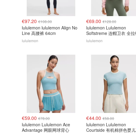
€97.20
€69.00
€108.00
€128.00
lululemon lululemon Align No
lululemon Lululemon
Line 高腰裤 64cm
Softstreme 连帽卫衣 全
lululemon
lululemon
€59.00
€44.00
€78.00
€58.00
lululemon Lululemon Ace
lululemon Lululemon
Advantage 网眼网球背心
Courtside 有机棉拼色婴