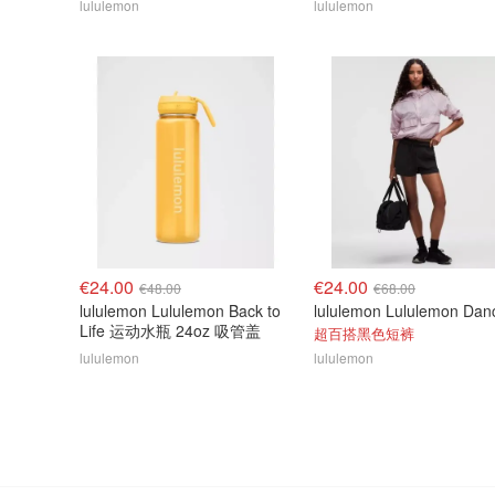
lululemon
lululemon
€24.00
€24.00
€48.00
€68.00
lululemon Lululemon Back to
Life 运动水瓶 24oz 吸管盖
超百搭黑色短裤
lululemon
lululemon