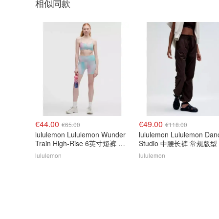
相似同款
€44.00
€49.00
€65.00
€118.00
lululemon Lululemon Wunder
lululemon Lululemon Dan
Train High-Rise 6英寸短裤 彩
Studio 中腰长裤 常规版型
虹
lululemon
lululemon