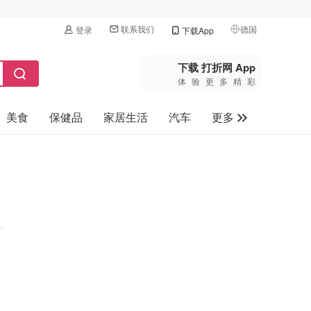
联系我们
德国
登录
下载App
🇺🇸
美国
下载 打折网 App
体验更多精彩
🇨🇳
中国
美食
保健品
家居生活
汽车
更多
🇨🇦
加拿大
🇬🇧
家电数码
英国
母婴玩具
🇩🇪
德国
旅游
🇫🇷
法国
🇮🇹
意大利
🇦🇺
澳洲
🇳🇿
新西兰