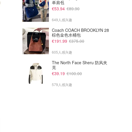
单肩包
€53.94
€89.90
649人感兴趣
€40.95
€32.32
€61.00
€60.00
Coach COACH BROOKLYN 28
Lancome Renergie 套装 高效
Lancome Hydra Zen 日霜 48
棕色金色水桶包
抗老 4件装
小时保湿
€191.99
€375.00
Amazon德国亚马逊
Amazon德国亚马逊
605人感兴趣
The North Face Sheru 防风夹
克
€39.19
€100.00
579人感兴趣