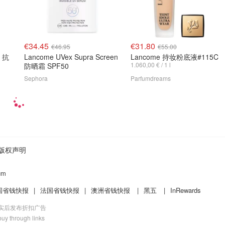
€34.45
€31.80
€46.95
€55.00
Lancome UVex Supra Screen
Lancome 持妆粉底液#115C
1.060,00 € / 1 l
防晒霜 SPF50
Sephora
Parfumdreams
版权声明
um
国省钱快报
|
法国省钱快报
|
澳洲省钱快报
|
黑五
|
InRewards
核实后发布折扣广告
uy through links