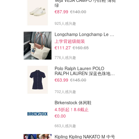
Veja VEJA CAMPO 小白鞋 薄荷
绿
€87.99
€140.00
925人感兴趣
Longchamp Longchamp Le Pliage 大号手提包
上学背超级能装
€111.27
€160.65
776人感兴趣
Polo Ralph Lauren POLO
RALPH LAUREN 深蓝色珠地布
Polo衫
€63.99
€145.00
702人感兴趣
Birkenstock 休闲鞋
4.5折起！8.6截止
€0.00
663人感兴趣
Kipling Kipling NAKATO M 中号