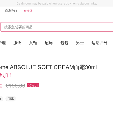
Dealmoon may be paid when users buy items via our links.
商家导航
抢好货
护理
服饰
女鞋
配饰
包包
男士
运动户外
ome ABSOLUE SOFT CREAM面霜30ml
参加！
0
€160.00
40% off
e
面霜