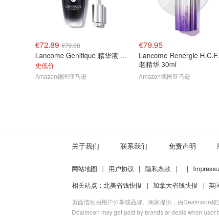
€72.89
€79.95
€79.08
Lancome Genifique 精华液 保湿抗老 50ml
Lancome Renergie H.C.F. 抗
老精华 30ml
史低价
Amazon德国亚马逊
Amazon德国亚马逊
关于我们
联系我们
免责声明
网站地图
|
用户协议
|
隐私条款
|
|
Impress
相关站点：
北美省钱快报
|
加拿大省钱快报
|
英
页面信息由用户分享或品牌、商家提供，由Dealmoon
Dealmoon may get paid by brands or deals when user b