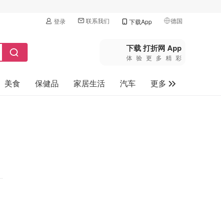
联系我们
德国
登录
下载App
🇺🇸
美国
下载 打折网 App
体验更多精彩
🇨🇳
中国
美食
保健品
家居生活
汽车
更多
🇨🇦
加拿大
🇬🇧
家电数码
英国
母婴玩具
🇩🇪
德国
旅游
🇫🇷
法国
🇮🇹
意大利
🇦🇺
澳洲
🇳🇿
新西兰