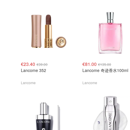
€23.40
€81.00
€39.00
€135.00
Lancome 352
Lancome 奇迹香水100ml
Lancome
Lancome