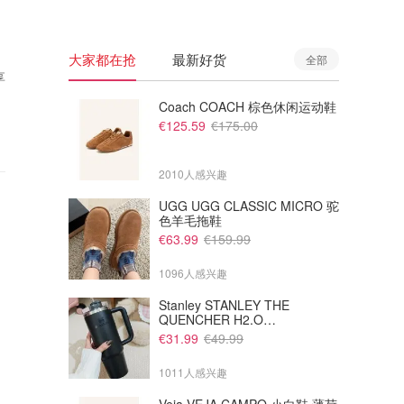
大家都在抢
最新好货
全部
享
Coach COACH 棕色休闲运动鞋
€125.59
€175.00
2010人感兴趣
UGG UGG CLASSIC MICRO 驼
色羊毛拖鞋
€63.99
€159.99
1096人感兴趣
Stanley STANLEY THE
QUENCHER H2.O
FLOWSTATE 保温杯 1.18L 黑
€31.99
€49.99
色
1011人感兴趣