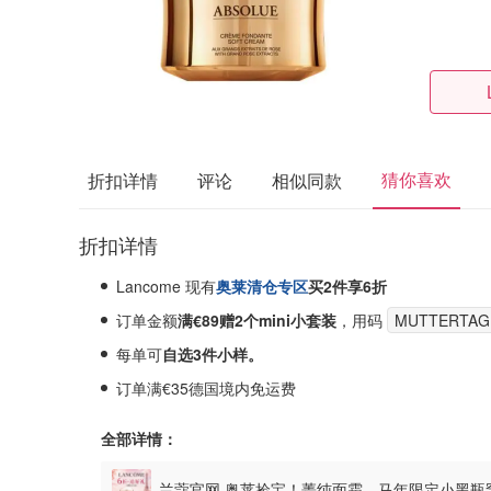
猜你喜欢
折扣详情
评论
相似同款
折扣详情
Lancome 现有
奥莱清仓专区
买2件享6折
订单金额
满€89赠2个mini小套装
，用码
MUTTERTAG
每单可
自选3件小样。
订单满€35德国境内免运费
全部详情：
兰蔻官网 奥莱捡宝！菁纯面霜、马年限定小黑