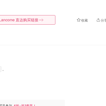
Lancome
直达购买链接
收藏
分
。
瓶罕见参与
6折+送2套装！