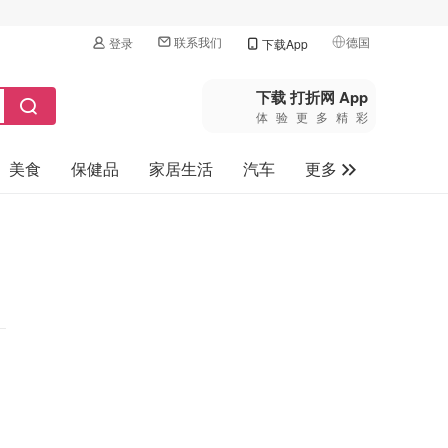
联系我们
德国
登录
下载App
🇺🇸
美国
下载 打折网 App
体验更多精彩
🇨🇳
中国
美食
保健品
家居生活
汽车
更多
🇨🇦
加拿大
🇬🇧
家电数码
英国
母婴玩具
🇩🇪
德国
旅游
🇫🇷
法国
🇮🇹
意大利
🇦🇺
澳洲
🇳🇿
新西兰