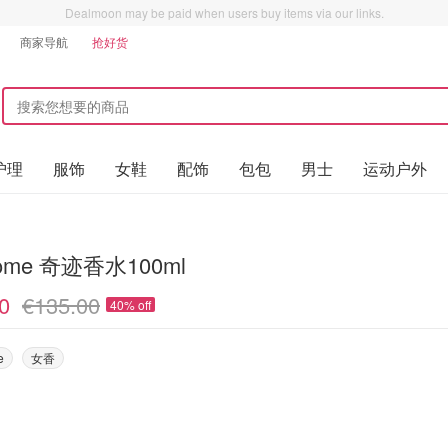
Dealmoon may be paid when users buy items via our links.
商家导航
抢好货
护理
服饰
女鞋
配饰
包包
男士
运动户外
come 奇迹香水100ml
0
€135.00
40% off
e
女香