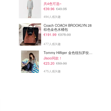
共4色可选~
€39.96
€49.95
494人感兴趣
€51.56
€36.36
€64.45
€45.45
Coach COACH BROOKLYN 28
Lancome La Vie Est Belle香水
Lancome 香水套装
棕色金色水桶包
€191.99
€375.00
Point Rouge (DE)
Point Rouge (DE)
477人感兴趣
Tommy Hilfiger 金色纽扣罗纹背心
Jisoo同款！
€23.20
€59.90
475人感兴趣