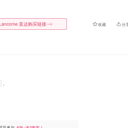
Lancome
直达购买链接
收藏
分
。
瓶罕见参与
6折+送2套装！