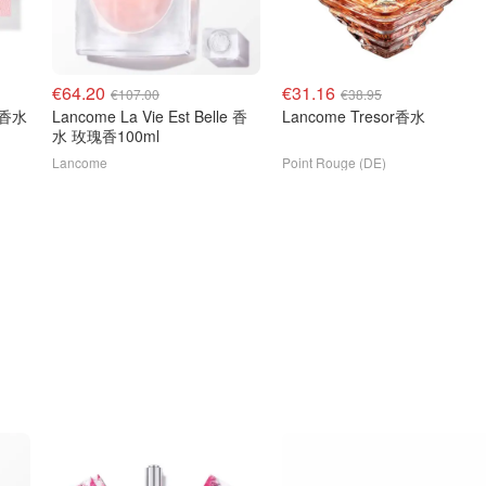
€64.20
€31.16
€107.00
€38.95
生香水
Lancome La Vie Est Belle 香
Lancome Tresor香水
水 玫瑰香100ml
Lancome
Point Rouge (DE)