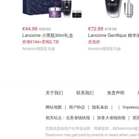
€44.99
€72.89
€69.62
€79.08
Lancome 小黑瓶30ml礼盒
价值€164=变相2.7折
史低价
Amazon德国亚马逊
Amazon德国亚马逊
关于我们
联系我们
免责声明
网站地图
|
用户协议
|
隐私条款
|
|
Impress
相关站点：
北美省钱快报
|
加拿大省钱快报
|
英
页面信息由用户分享或品牌、商家提供，由Dealmoon
Dealmoon may get paid by brands or deals when user b