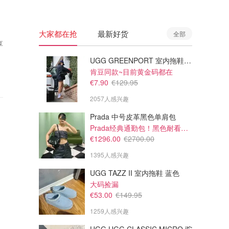
大家都在抢
最新好货
全部
享
UGG GREENPORT 室内拖鞋 棕色
肯豆同款~目前黄金码都在
€7.90
€129.95
2057人感兴趣
Prada 中号皮革黑色单肩包
Prada经典通勤包！黑色耐看又百搭
€1296.00
€2700.00
1395人感兴趣
UGG TAZZ II 室内拖鞋 蓝色
大码捡漏
€53.00
€149.95
1259人感兴趣