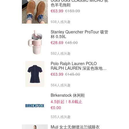
UGG UGG CLASSIC MICRO 驼
色羊毛拖鞋
€63.99
€159.99
938人感兴趣
Stanley Quencher ProTour 吸管
杯 0.59L
€28.69
€45.00
592人感兴趣
Polo Ralph Lauren POLO
RALPH LAUREN 深蓝色珠地布
Polo衫
€63.99
€145.00
564人感兴趣
Birkenstock 休闲鞋
4.5折起！8.6截止
€0.00
535人感兴趣
Muji 女士无侧缝法兰绒睡衣