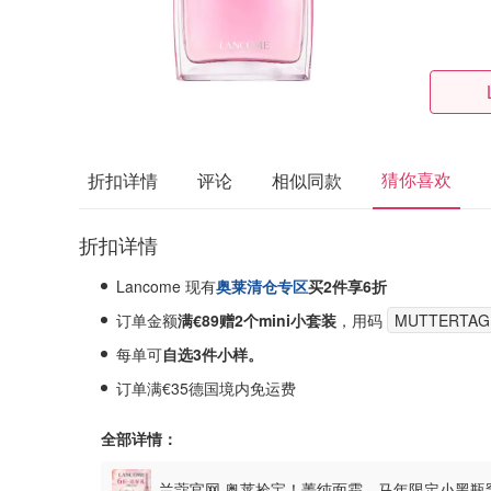
猜你喜欢
折扣详情
评论
相似同款
折扣详情
Lancome 现有
奥莱清仓专区
买2件享6折
订单金额
满€89赠2个mini小套装
，用码
MUTTERTAG
每单可
自选3件小样。
订单满€35德国境内免运费
全部详情：
兰蔻官网 奥莱捡宝！菁纯面霜、马年限定小黑