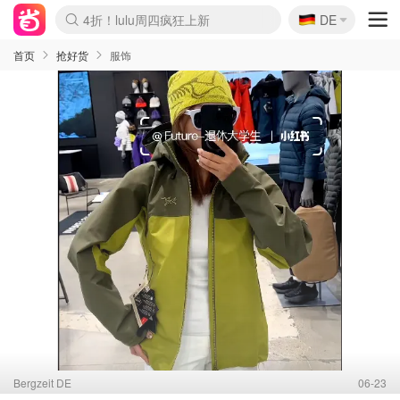
🇩🇪
4折！lulu周四疯狂上新
DE
Boticinal 夏促开抢！
还没结束！&OtherStories大促
Joybuy变相75折 随时失效
速领！Stanley独家85折
疑似霸哥！Camper额外叠85折
Zalando 奥莱闪促！每日更新
Moncler反季囤！5折起+叠9折
Coach Brooklyn仅€192
首页
抢好货
服饰
Bergzeit DE
06-23