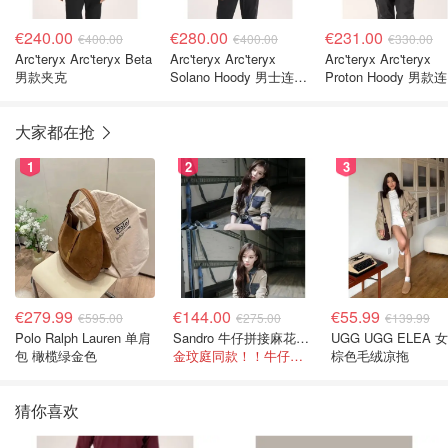
€240.00
€280.00
€231.00
€400.00
€400.00
€330.00
Arc'teryx Arc'teryx Beta
Arc'teryx Arc'teryx
Arc'teryx Arc'teryx
男款夹克
Solano Hoody 男士连帽
Proton Hoody 男款
卫衣
外套
大家都在抢
1
2
3
€279.99
€144.00
€55.99
€595.00
€275.00
€139.99
Polo Ralph Lauren 单肩
Sandro 牛仔拼接麻花针织夹克
UGG UGG ELEA 
包 橄榄绿金色
金玟庭同款！！牛仔拼接超有层次感
棕色毛绒凉拖
猜你喜欢