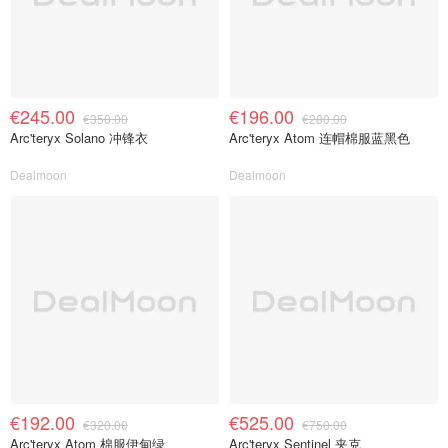
€245.00
€196.00
€350.00
€280.00
Arc'teryx Solano 冲锋衣
Arc'teryx Atom 连帽棉服蓝黑色
Dealmoon
Dealmoon
€192.00
€525.00
€320.00
€750.00
Arc'teryx Atom 棉服伊甸绿
Arc'teryx Sentinel 夹克