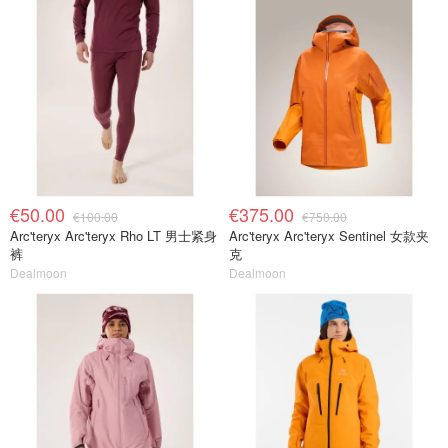
€50.00
€375.00
€100.00
€750.00
Arc'teryx Arc'teryx Rho LT 男士紧身
Arc'teryx Arc'teryx Sentinel 女款夹
裤
克
Dealmoon
Dealmoon