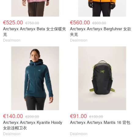
€525.00
€560.00
€750.00
€800.00
Arc'teryx Arc'teryx Beta 女士保暖夹
Arc'teryx Arc'teryx Bergfuhrer 女款
克
夹克
Dealmoon
Dealmoon
€140.00
€91.00
€200.00
€130.00
Arc'teryx Arc'teryx Kyanite Hoody
Arc'teryx Arc'teryx Mantis 16 背包
女款连帽卫衣
Dealmoon
Dealmoon