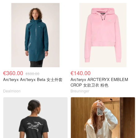
€360.00
€140.00
€600.00
Arc'teryx Arc'teryx Beta 女士外套
Arc'teryx ARC'TERYX EMBLEM
CROP 女款卫衣 粉色
Dealmoon
Breuninger