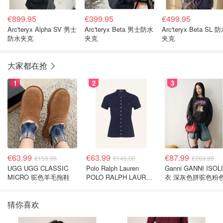
€899.95
€399.95
€499.95
Arc'teryx Alpha SV 男士
Arc'teryx Beta 男士防水
Arc'teryx Beta SL 防水
防水夹克
夹克
夹克
大家都在抢
1
2
3
€63.99
€63.99
€87.99
€159.99
€145.00
€269.99
UGG UGG CLASSIC
Polo Ralph Lauren
Ganni GANNI ISOL
MICRO 驼色羊毛拖鞋
POLO RALPH LAUREN
衣 深灰色拼驼色粉
深蓝色珠地布 Polo衫
猜你喜欢