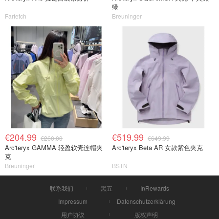
绿
Farfetch
Breuninger
€204.99
€519.99
€260.00
€649.99
Arc'teryx GAMMA 轻盈软壳连帽夹
Arc'teryx Beta AR 女款紫色夹克
克
Breuninger
BSTN
联系我们
黑五
InRewards
Impressum
Datenschutzerklärung
用户协议
版权声明