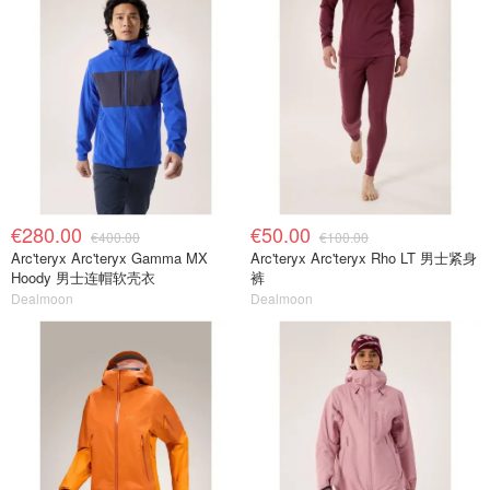
€280.00
€50.00
€400.00
€100.00
Arc'teryx Arc'teryx Gamma MX
Arc'teryx Arc'teryx Rho LT 男士紧身
Hoody 男士连帽软壳衣
裤
Dealmoon
Dealmoon