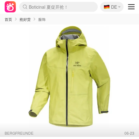
🇩🇪
4折！lulu周四疯狂上新
DE
Boticinal 夏促开抢！
还没结束！&OtherStories大促
Joybuy变相75折 随时失效
速领！Stanley独家85折
疑似霸哥！Camper额外叠85折
Zalando 奥莱闪促！每日更新
Moncler反季囤！5折起+叠9折
Coach Brooklyn仅€192
首页
抢好货
服饰
BERGFREUNDE
06-23