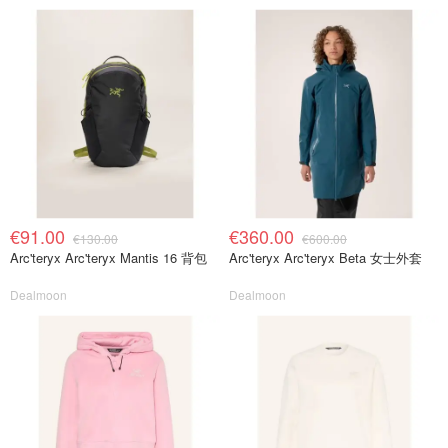
€91.00
€360.00
€130.00
€600.00
Arc'teryx Arc'teryx Mantis 16 背包
Arc'teryx Arc'teryx Beta 女士外套
Dealmoon
Dealmoon