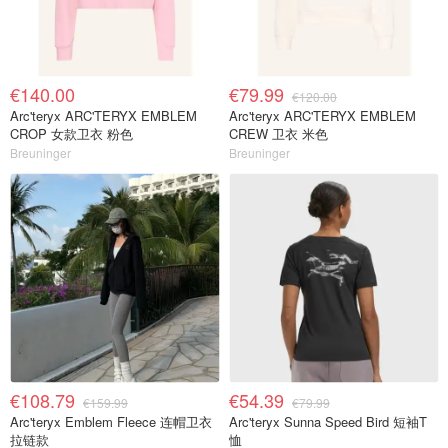
€140.00
€79.99
€120.00
Arc'teryx ARC'TERYX EMBLEM
Arc'teryx ARC'TERYX EMBLEM
CROP 女款卫衣 粉色
CREW 卫衣 米色
Breuninger
Breuninger
€108.79
€54.39
€159.99
€79.99
Arc'teryx Emblem Fleece 连帽卫衣
Arc'teryx Sunna Speed Bird 短袖T
拉链款
恤