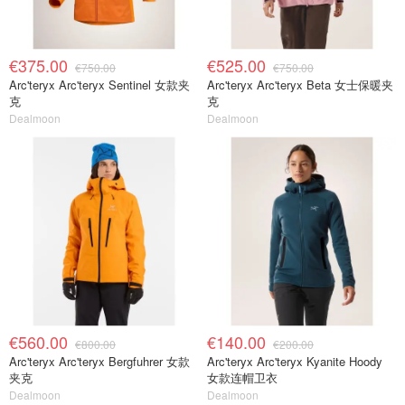
€375.00
€525.00
€750.00
€750.00
Arc'teryx Arc'teryx Sentinel 女款夹
Arc'teryx Arc'teryx Beta 女士保暖夹
克
克
Dealmoon
Dealmoon
€560.00
€140.00
€800.00
€200.00
Arc'teryx Arc'teryx Bergfuhrer 女款
Arc'teryx Arc'teryx Kyanite Hoody
夹克
女款连帽卫衣
Dealmoon
Dealmoon