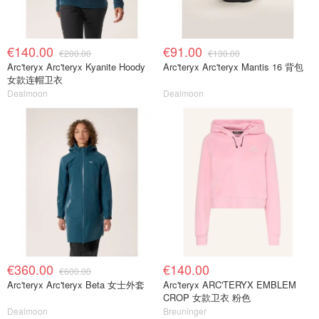
€140.00
€91.00
€200.00
€130.00
Arc'teryx Arc'teryx Kyanite Hoody
Arc'teryx Arc'teryx Mantis 16 背包
女款连帽卫衣
Dealmoon
Dealmoon
€360.00
€140.00
€600.00
Arc'teryx Arc'teryx Beta 女士外套
Arc'teryx ARC'TERYX EMBLEM
CROP 女款卫衣 粉色
Dealmoon
Breuninger