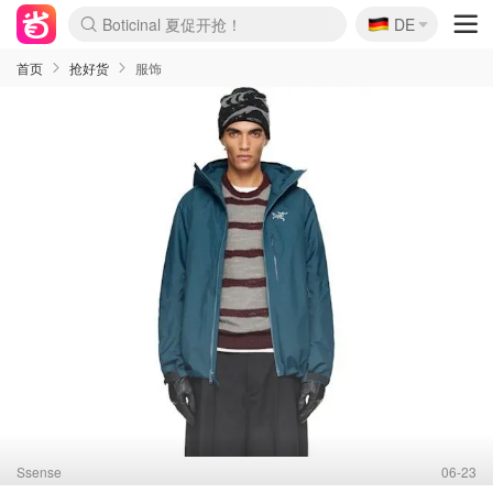
🇩🇪
4折！lulu周四疯狂上新
DE
还没结束！&OtherStories大促
Joybuy变相75折 随时失效
速领！Stanley独家85折
疑似霸哥！Camper额外叠85折
Zalando 奥莱闪促！每日更新
Moncler反季囤！5折起+叠9折
Coach Brooklyn仅€192
首页
抢好货
服饰
Ssense
06-23