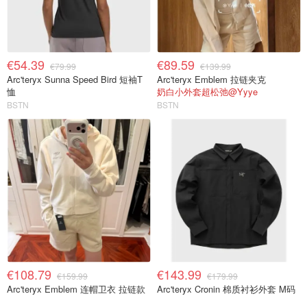
€54.39
€89.59
€79.99
€139.99
Arc'teryx Sunna Speed Bird 短袖T
Arc'teryx Emblem 拉链夹克
恤
奶白小外套超松弛@Yyye
BSTN
BSTN
€108.79
€143.99
€159.99
€179.99
Arc'teryx Emblem 连帽卫衣 拉链款
Arc'teryx Cronin 棉质衬衫外套 M码