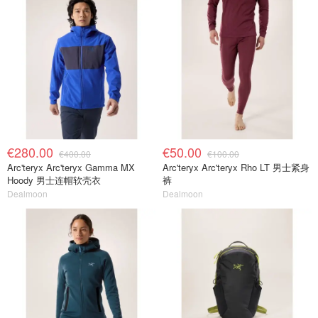
€280.00
€50.00
€400.00
€100.00
Arc'teryx Arc'teryx Gamma MX
Arc'teryx Arc'teryx Rho LT 男士紧身
Hoody 男士连帽软壳衣
裤
Dealmoon
Dealmoon