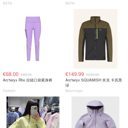
BSTN
BSTN
€68.00
€149.99
€99.00
€200.00
Arc'teryx Rho 拉链口袋紧身裤
Arc'teryx SQUAMISH 夹克 卡其黑
绿
Farfetch
Breuninger