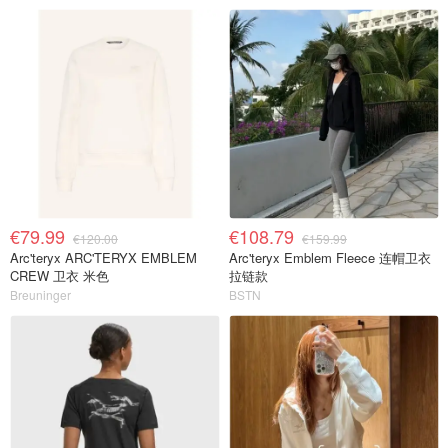
€79.99
€108.79
€120.00
€159.99
Arc'teryx ARC'TERYX EMBLEM
Arc'teryx Emblem Fleece 连帽卫衣
CREW 卫衣 米色
拉链款
Breuninger
BSTN