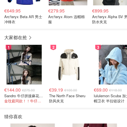
€649.95
€279.95
€899.95
Arc'teryx Beta AR 男士
Arc'teryx Atom 连帽棉
Arc'teryx Alpha SV 男士
冲锋衣
服
防水夹克
大家都在抢
1
2
3
€144.00
€39.19
€69.00
€275.00
€100.00
€118.00
Sandro 牛仔拼接麻花针织夹克
The North Face Sheru
lululemon Scuba
金玟庭同款！！牛仔拼接超有层次感
防风夹克
帽卫衣 半拉链设计
猜你喜欢