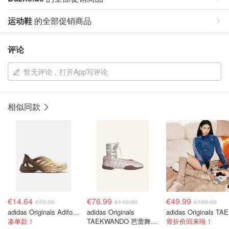
运动鞋
的全部促销商品
评论
暂无评论，打开App写评论
相似同款
€14.64
€76.99
€49.99
€73.00
€110.00
€100.00
adidas Originals Adifom Supernova 休闲运动鞋
adidas Originals
ad
凑单款！
TAEKWANDO 芭蕾舞鞋
骨折价回来啦！