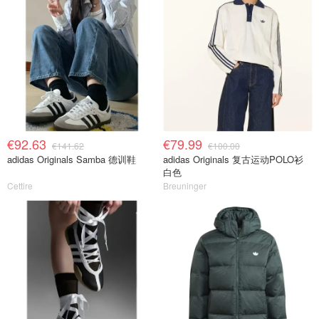
€92.63
€79.99
€141.62
€100.00
adidas Originals Samba 德训鞋
adidas Originals 复古运动POLO衫
白色
Cettire
Breuninger