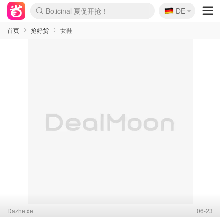
Boticinal 夏促开抢！
🇩🇪
DE
4折！lulu周四疯狂上新
还没结束！&OtherStories大促
Joybuy变相75折 随时失效
速领！Stanley独家85折
疑似霸哥！Camper额外叠85折
Zalando 奥莱闪促！每日更新
Moncler反季囤！5折起+叠9折
Coach Brooklyn仅€192
首页
抢好货
女鞋
Dazhe.de
06-23