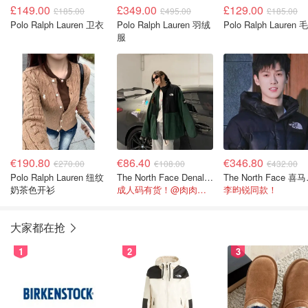
£149.00
£349.00
£129.00
£185.00
£495.00
£185.00
Polo Ralph Lauren 卫衣
Polo Ralph Lauren 羽绒
Polo Ralph Lauren 
服
€190.80
€86.40
€346.80
€270.00
€108.00
€432.00
Polo Ralph Lauren 纽纹
The North Face Denali 大童抓绒衣外套
The N
奶茶色开衫
成人码有货！@肉肉的小助理
李昀锐同款！
大家都在抢
1
2
3