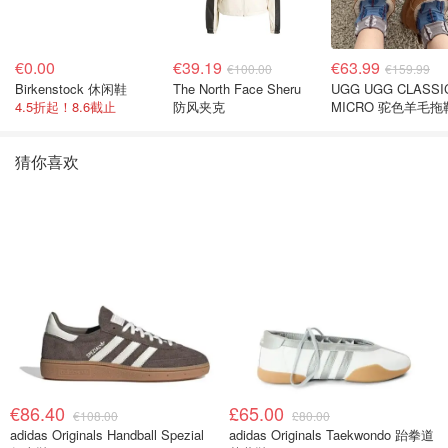
€0.00
€39.19
€63.99
€100.00
€159.99
Birkenstock 休闲鞋
The North Face Sheru
UGG UGG CLASSI
4.5折起！8.6截止
防风夹克
MICRO 驼色羊毛拖
猜你喜欢
€86.40
£65.00
€108.00
£80.00
adidas Originals Handball Spezial
adidas Originals Taekwondo 跆拳道