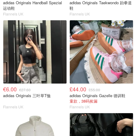
adidas Originals Handball Spezial
adidas Originals Taekwondo 跆拳道
运动鞋
鞋
Flannels UK
Flannels UK
€6.00
£44.00
€27.60
£55.00
adidas Originals 三叶草T恤
adidas Originals Gazelle 德训鞋
童款，38码捡漏
Flannels UK
Flannels UK