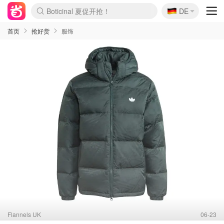
🇩🇪
4折！lulu周四疯狂上新
DE
Boticinal 夏促开抢！
还没结束！&OtherStories大促
Joybuy变相75折 随时失效
速领！Stanley独家85折
疑似霸哥！Camper额外叠85折
Zalando 奥莱闪促！每日更新
Moncler反季囤！5折起+叠9折
Coach Brooklyn仅€192
首页
抢好货
服饰
Flannels UK
06-23