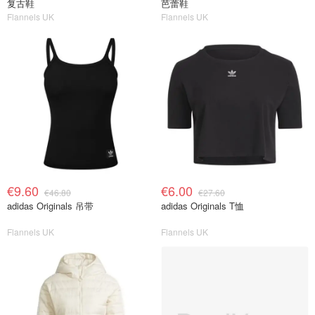
复古鞋
芭蕾鞋
Flannels UK
Flannels UK
€9.60
€6.00
€46.80
€27.60
adidas Originals 吊带
adidas Originals T恤
Flannels UK
Flannels UK