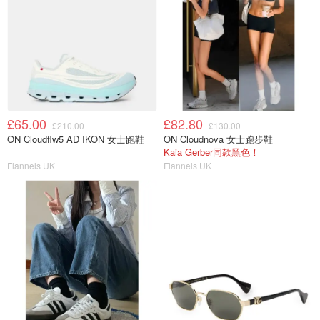
£65.00
£82.80
£210.00
£130.00
ON Cloudflw5 AD IKON 女士跑鞋
ON Cloudnova 女士跑步鞋
Kaia Gerber同款黑色！
Flannels UK
Flannels UK