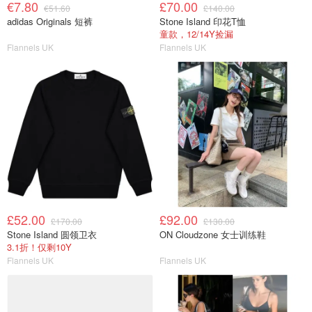
€7.80
£70.00
€51.60
£140.00
adidas Originals 短裤
Stone Island 印花T恤
童款，12/14Y捡漏
Flannels UK
Flannels UK
£52.00
£92.00
£170.00
£130.00
Stone Island 圆领卫衣
ON Cloudzone 女士训练鞋
3.1折！仅剩10Y
Flannels UK
Flannels UK