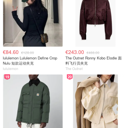
€84.60
€243.00
€128.00
€466.00
lululemon Lululemon Define Crop
The Outnet Ronny Kobo Elodie 面
Nulu 短款运动夹克
料飞行员夹克
lululemon
The Outnet
19
20