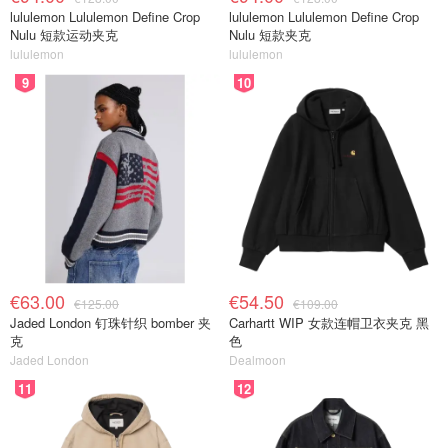
lululemon Lululemon Define Crop
lululemon Lululemon Define Crop
Nulu 短款运动夹克
Nulu 短款夹克
lululemon
lululemon
9
10
€63.00
€54.50
€125.00
€109.00
Jaded London 钉珠针织 bomber 夹
Carhartt WIP 女款连帽卫衣夹克 黑
克
色
Jaded London
Dealmoon
11
12