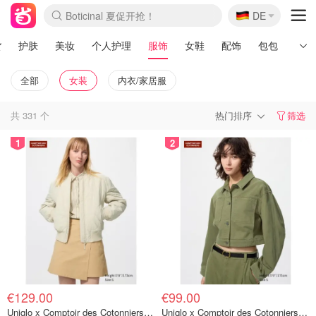
Boticinal 夏促开抢！
🇩🇪
DE
4折！lulu周四疯狂上新
还没结束！&OtherStories大促
Joybuy变相75折 随时失效
速领！Stanley独家85折
疑似霸哥！Camper额外叠85折
Zalando 奥莱闪促！每日更新
Moncler反季囤！5折起+叠9折
Coach Brooklyn仅€192
货
护肤
美妆
个人护理
服饰
女鞋
配饰
包包
男士
全部
女装
内衣/家居服
共
331
个
热门排序
筛选
1
2
€129.00
€99.00
Uniqlo x Comptoir des Cotonniers 羽绒夹克
Uniqlo x Comptoir des Cotonniers 短款牛仔夹克