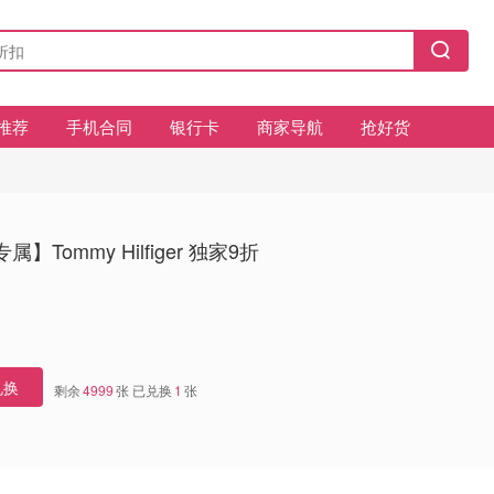
推荐
手机合同
银行卡
商家导航
抢好货
】Tommy Hilfiger 独家9折
兑换
剩余
4999
张 已兑换
1
张