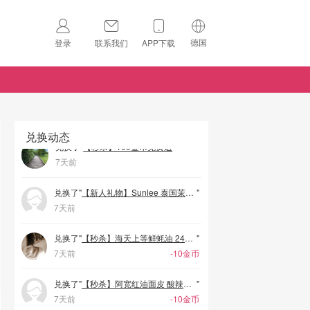
兑换了"
【秒杀】阿宽红油面皮 酸辣味110g
"
7天前
-10金币
德国
登录
联系我们
APP下载
兑换了"
【秒杀】100金币免费送
"
7天前
🇺🇸
美国
兑换了"
【秒杀】100金币免费送
"
🇨🇳
中国
7天前
🇨🇦
加拿大
兑换动态
扫码下载 App
兑换了"
【秒杀】100金币免费送
"
7天前
🇬🇧
英国
Download on the
App Store
兑换了"
【秒杀】100金币免费送
"
🇩🇪
德国
Download the
Android App
7天前
🇫🇷
法国
兑换了"
【新人礼物】Sunlee 泰国茉莉香米 1 kg
"
7天前
🇮🇹
意大利
兑换了"
【秒杀】海天上等鲜蚝油 245克
"
🇦🇺
澳洲
7天前
-10金币