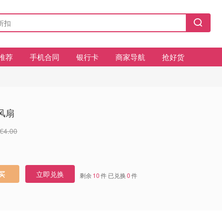
推荐
手机合同
银行卡
商家导航
抢好货
风扇
€4.00
立即兑换
买
剩余
10
件 已兑换
0
件