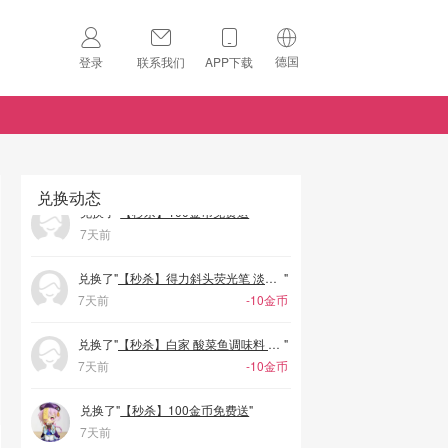
兑换了"
【新人礼物】Sunlee 泰国茉莉香米 1 kg
"
7天前
德国
登录
联系我们
APP下载
兑换了"
【秒杀】海天上等鲜蚝油 245克
"
🇺🇸
7天前
美国
-10金币
🇨🇳
兑换了"
中国
【秒杀】阿宽红油面皮 酸辣味110g
"
7天前
-10金币
🇨🇦
加拿大
兑换动态
扫码下载 App
兑换了"
【秒杀】100金币免费送
"
🇬🇧
7天前
英国
Download on the
App Store
🇩🇪
兑换了"
德国
【秒杀】得力斜头荧光笔 淡彩色4支装
"
Download the
Android App
7天前
-10金币
🇫🇷
法国
兑换了"
【秒杀】白家 酸菜鱼调味料 200g
"
🇮🇹
7天前
意大利
-10金币
🇦🇺
兑换了"
【秒杀】100金币免费送
澳洲
"
7天前