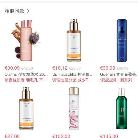
相似同款
€30.09
€18.12
€39.99
€42.50
€28.50
€66.00
Clarins 少女精华水 200ml
Dr. Hauschka 控油修护精华水 100ml
Guerlain 青春
熬夜抗初老 细毛孔 平水油
调理油脂分泌 减少T区泛油
保湿滋润！新系列！
€27.00
€152.00
€145.00