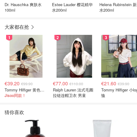
Dr. Hauschka 爽肤水
Estee Lauder 樱花精华
Helena Rubinstein 
100ml
水200ml
水200ml
大家都在抢
1
2
3
€39.20
€77.00
€21.60
€99.90
€110.00
€39.90
Tommy Hilfiger 黄色条纹衬衫
Ralph Lauren 法式毛圈
Tommy Hilfiger 小lo
Jisoo同款！
拉链连帽卫衣 男童
恤
猜你喜欢