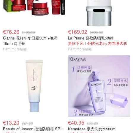
€76.26
€169.92
€125.50
€225.00
Clarins 花样年华日霜50ml+晚霜
La Prairie 轻盈防晒乳50ml
15ml+睫毛膏
贵妇下凡！外防光老化 内养净透肌
Parfumdreams
Parfumdreams
€13.20
€40.95
€21.90
€63.20
Beauty of Joseon 控油防晒霜 SPF50
Kerastase 极光洗发水500ml