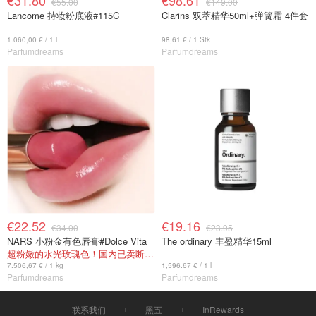
€31.80
€98.61
€55.00
€149.00
Lancome 持妆粉底液#115C
Clarins 双萃精华50ml+弹簧霜 4件套
1.060,00 € / 1 l
98,61 € / 1 Stk
Parfumdreams
Parfumdreams
€22.52
€19.16
€34.00
€23.95
NARS 小粉金有色唇膏#Dolce Vita
The ordinary 丰盈精华15ml
超粉嫩的水光玫瑰色！国内已卖断货！
7.506,67 € / 1 kg
1,596.67 € / 1 l
Parfumdreams
Parfumdreams
联系我们
黑五
InRewards