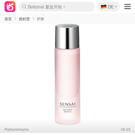
🇩🇪
4折！lulu周四疯狂上新
DE
Boticinal 夏促开抢！
还没结束！&OtherStories大促
Joybuy变相75折 随时失效
速领！Stanley独家85折
疑似霸哥！Camper额外叠85折
Zalando 奥莱闪促！每日更新
Moncler反季囤！5折起+叠9折
Coach Brooklyn仅€192
首页
抢好货
护肤
Parfumdreams
06-23