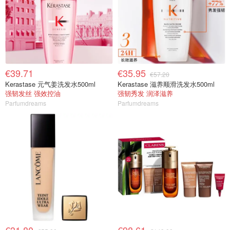
€39.71
€35.95
€57.20
Kerastase 元气姜洗发水500ml
Kerastase 滋养顺滑洗发水500ml
强韧发丝 强效控油
强韧秀发 润泽滋养
Parfumdreams
Parfumdreams