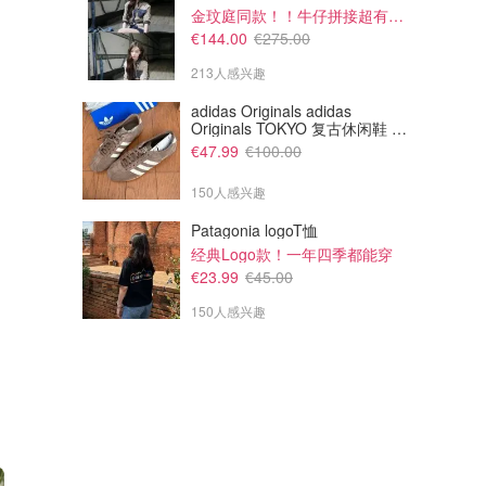
金玟庭同款！！牛仔拼接超有层次感
€144.00
€275.00
213人感兴趣
adidas Originals adidas
€8.71
€27.43
Originals TOKYO 复古休闲鞋 深
€14.14
€37.00
棕色
Ladival 面部和唇部防晒霜 SPF 50+ 30ml
Kiehl's 牛油果眼霜 14ml
€47.99
€100.00
1.959,29 € / 1 l
防水 适合中性/敏感肌肤
150人感兴趣
Amazon德国亚马逊
Parfumdreams
Patagonia logoT恤
经典Logo款！一年四季都能穿
€23.99
€45.00
150人感兴趣