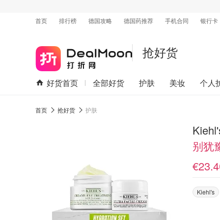
首页
排行榜
德国攻略
德国药推荐
手机合同
银行卡
抢好货
好货首页
全部好货
护肤
美妆
个人
首页
抢好货
护肤
别犹
€23.4
Kiehl's