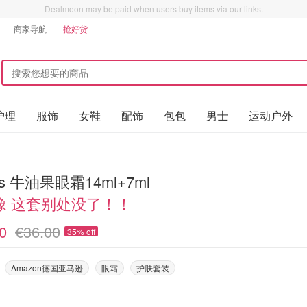
Dealmoon may be paid when users buy items via our links.
商家导航
抢好货
护理
服饰
女鞋
配饰
包包
男士
运动户外
Kiehl's 牛油果眼霜14ml+7ml
豫 这套别处没了！！
0
€36.00
35% off
Amazon德国亚马逊
眼霜
护肤套装