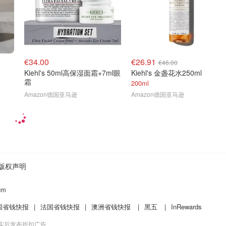
€34.00
€26.91
€46.00
Kiehl's 50ml高保湿面霜+7ml眼
Kiehl's 金盏花水250ml
霜
200ml
Amazon德国亚马逊
Amazon德国亚马逊
版权声明
um
国省钱快报
|
法国省钱快报
|
澳洲省钱快报
|
黑五
|
InRewards
核实后发布折扣广告