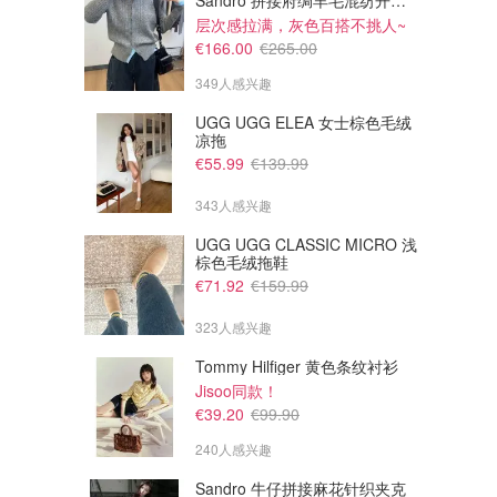
Sandro 拼接府绸羊毛混纺开衫 灰色
层次感拉满，灰色百搭不挑人~
€166.00
€265.00
349人感兴趣
UGG UGG ELEA 女士棕色毛绒
凉拖
€55.99
€139.99
343人感兴趣
UGG UGG CLASSIC MICRO 浅
棕色毛绒拖鞋
€71.92
€159.99
323人感兴趣
Tommy Hilfiger 黄色条纹衬衫
Jisoo同款！
€39.20
€99.90
240人感兴趣
Sandro 牛仔拼接麻花针织夹克