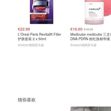
€22.99
€16.60
€18.26
L'Oreal Paris Revitalift Filler
Medicube medicube 三
护肤套装 2 x 50ml
DNA PDRN 粉红肽精华液 1
液盎司
Amazon德国亚马逊
Amazon德国亚马逊
猜你喜欢