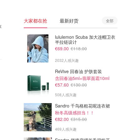
大家都在抢
最新好货
全部
享
lululemon Scuba 加大连帽卫衣
半拉链设计
€69.00
€118.00
2032人感兴趣
ReVive 回春油 护肤套装
含回春油5ml+翡翠面霜10ml
€57.60
€130.00
508人感兴趣
Sandro 千鸟格粗花呢连衣裙
秋冬高级感担当！！
€82.00
€315.00
469人感兴趣