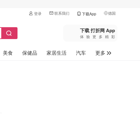
联系我们
德国
登录
下载App
🇺🇸
美国
下载 打折网 App
体验更多精彩
🇨🇳
中国
美食
保健品
家居生活
汽车
更多
🇨🇦
加拿大
🇬🇧
家电数码
英国
母婴玩具
🇩🇪
德国
旅游
🇫🇷
法国
🇮🇹
意大利
🇦🇺
澳洲
🇳🇿
新西兰