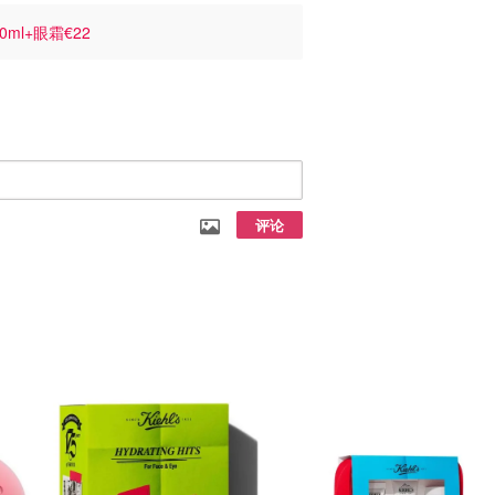
ml+眼霜€22
评论