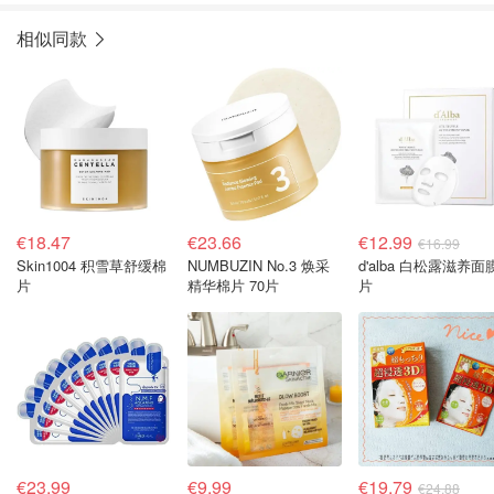
相似同款
€18.47
€23.66
€12.99
€16.99
Skin1004 积雪草舒缓棉
NUMBUZIN No.3 焕采
d'alba 白松露滋养面膜
片
精华棉片 70片
片
€23.99
€9.99
€19.79
€24.88