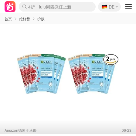
🇩🇪
4折！lulu周四疯狂上新
DE
Boticinal 夏促开抢！
还没结束！&OtherStories大促
Joybuy变相75折 随时失效
速领！Stanley独家85折
疑似霸哥！Camper额外叠85折
Zalando 奥莱闪促！每日更新
Moncler反季囤！5折起+叠9折
Coach Brooklyn仅€192
首页
抢好货
护肤
Amazon德国亚马逊
06-23