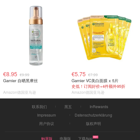
€8.95
€5.75
€9.99
€7.99
Garnier 自晒黑摩丝
Garnier VC美白面膜 x 5片
史低！订阅好价+4件额外95折
Amazon德国亚马逊
Amazon德国亚马逊
联系我们
黑五
InRewards
Impressum
Datenschutzerklärung
用户协议
版权声明
触屏版
电脑版
下载App