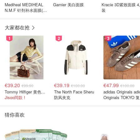
Mediheal MEDIHEAL
Garnier 美白面膜
Kracie 3D紧致面膜 
N.M.F 针剂补水面膜(10
装
片装)
大家都在抢
1
2
3
€39.20
€39.19
€47.99
€99.90
€100.00
€100.00
Tommy Hilfiger 黄色条纹衬衫
The North Face Sheru
adidas Originals ad
Jisoo同款！
防风夹克
Originals TOKYO 
休闲鞋 深棕色
猜你喜欢