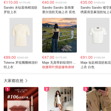
€110.00
€40.00
€35.00
€175.00
€125.00
€165.00
Sandro 水钻装饰棉混纺
Sandro Sandro 装饰莱
Sandro Sandro 镂空
罗纹上衣
赛尔混纺无袖上衣 驼色
绣露肩亚麻混纺短上
€89.00
€47.00
€91.00
€340.00
€175.00
€195.00
Toteme 罗纹圈圈棉混针
Maje 无肩带斜纹荷叶边上衣
Maje 短款棉混纺粗
织上衣
收腰荷叶摆超修饰身材
上衣 白色
大家都在抢
1
2
3