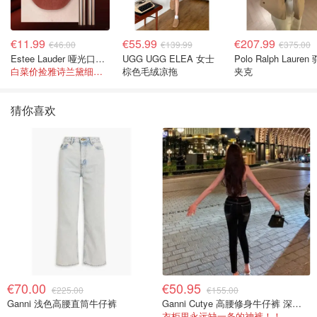
€11.99
€55.99
€207.99
€46.00
€139.99
€375.00
Estee Lauder 哑光口红 double or nothing色号
UGG UGG ELEA 女士
Polo Ralph Lauren
白菜价捡雅诗兰黛细管！薄涂没毛病
棕色毛绒凉拖
夹克
猜你喜欢
€70.00
€50.95
€225.00
€155.00
Ganni 浅色高腰直筒牛仔裤
Ganni Cutye 高腰修身牛仔裤 深蓝色
衣柜里永远缺一条的神裤！！