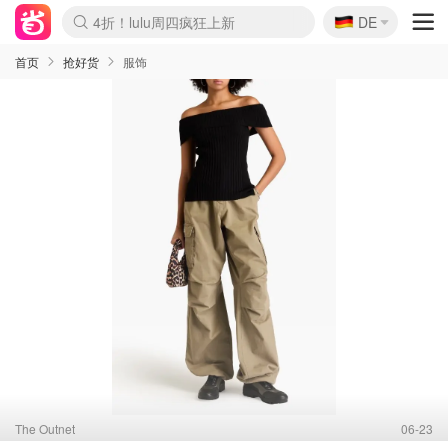
🇩🇪
4折！lulu周四疯狂上新
DE
Boticinal 夏促开抢！
还没结束！&OtherStories大促
Joybuy变相75折 随时失效
速领！Stanley独家85折
疑似霸哥！Camper额外叠85折
Zalando 奥莱闪促！每日更新
Moncler反季囤！5折起+叠9折
Coach Brooklyn仅€192
首页
抢好货
服饰
The Outnet
06-23