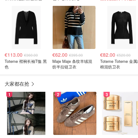
€113.00
€62.00
€82.00
€360.00
€395.00
€520.00
Toteme 褶裥长袖T恤 黑
Maje Maje 条纹羊绒混
Toteme Toteme 金
色
纺半拉链卫衣
棉混纺卫衣
大家都在抢
1
2
3