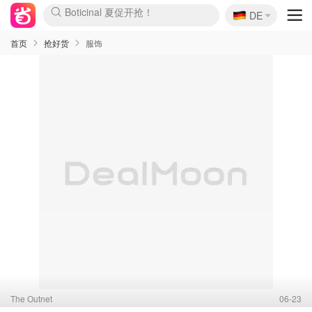
🇩🇪
4折！lulu周四疯狂上新
DE
Boticinal 夏促开抢！
还没结束！&OtherStories大促
Joybuy变相75折 随时失效
速领！Stanley独家85折
疑似霸哥！Camper额外叠85折
Zalando 奥莱闪促！每日更新
Moncler反季囤！5折起+叠9折
Coach Brooklyn仅€192
首页
抢好货
服饰
The Outnet
06-23