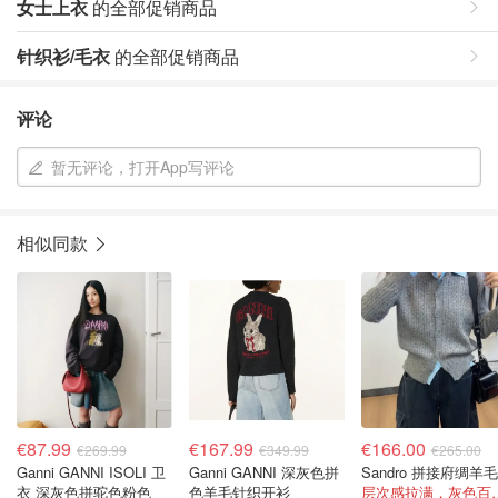
女士上衣
的全部促销商品
针织衫/毛衣
的全部促销商品
评论
暂无评论，打开App写评论
相似同款
€87.99
€167.99
€166.00
€269.99
€349.99
€265.00
Ganni GANNI ISOLI 卫
Ganni GANNI 深灰色拼
衣 深灰色拼驼色粉色
色羊毛针织开衫
层次感拉满，