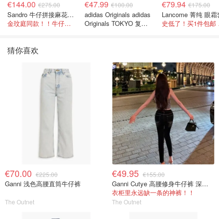
€144.00
€47.99
€79.94
€275.00
€100.00
€175.00
Sandro 牛仔拼接麻花针织夹克
adidas Originals adidas
Lancome 菁纯 眼
金玟庭同款！！牛仔拼接超有层次感
Originals TOKYO 复古
史低
休闲鞋 深棕色
猜你喜欢
€70.00
€49.95
€225.00
€155.00
Ganni 浅色高腰直筒牛仔裤
Ganni Cutye 高腰修身牛仔裤 深蓝色
衣柜里永远缺一条的神裤！！
The Outnet
The Outnet