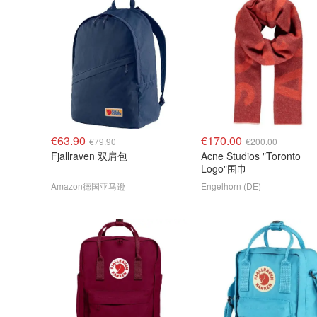
€63.90
€170.00
€79.90
€200.00
Fjallraven 双肩包
Acne Studios "Toronto
Logo"围巾
Amazon德国亚马逊
Engelhorn (DE)