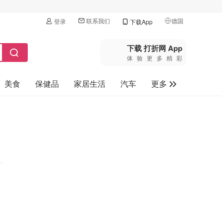
联系我们
德国
登录
下载App
🇺🇸
美国
下载 打折网 App
体验更多精彩
🇨🇳
中国
美食
保健品
家居生活
汽车
更多
🇨🇦
加拿大
🇬🇧
家电数码
英国
母婴玩具
🇩🇪
德国
旅游
🇫🇷
法国
🇮🇹
意大利
🇦🇺
澳洲
🇳🇿
新西兰