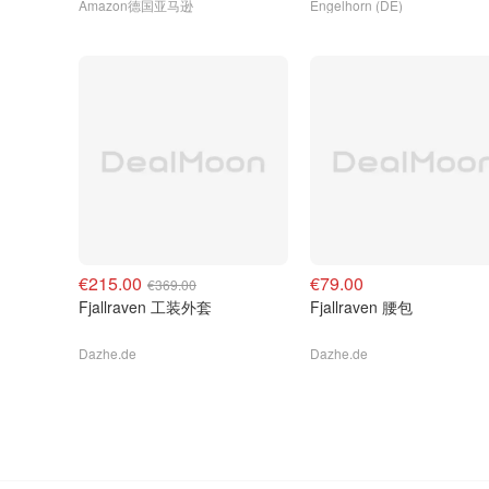
Amazon德国亚马逊
Engelhorn (DE)
€215.00
€79.00
€369.00
Fjallraven 工装外套
Fjallraven 腰包
Dazhe.de
Dazhe.de