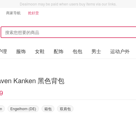
Dealmoon may be paid when users buy items via our links.
商家导航
抢好货
护理
服饰
女鞋
配饰
包包
男士
运动户外
lraven Kanken 黑色背包
9
en
Engelhorn (DE)
箱包
双肩包