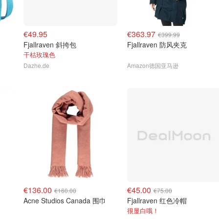
€49.95
€363.97
€399.99
Fjallraven 斜挎包
Fjallraven 防风夹克
干枯玫瑰色
Dazhe.de
Amazon德国亚马逊
€136.00
€45.00
€160.00
€75.00
Acne Studios Canada 围巾
Fjallraven 红色冷帽
很显白哦！