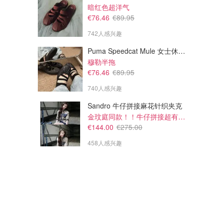
暗红色超洋气
€76.46
€89.95
742人感兴趣
Puma Speedcat Mule 女士休闲鞋
穆勒半拖
€76.46
€89.95
740人感兴趣
Sandro 牛仔拼接麻花针织夹克
金玟庭同款！！牛仔拼接超有层次感
€144.00
€275.00
458人感兴趣