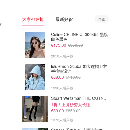
大家都在抢
最新好货
全部
享
Celine CELINE CL000455 墨镜
白色黑色
€175.00
€350.00
2010人感兴趣
lululemon Scuba 加大连帽卫衣
半拉链设计
€69.00
€118.00
1996人感兴趣
Stuart Weitzman THE OUTNET Jocey 弹力绒面过膝靴
1折！上脚秒变大长腿
€89.00
€850.00
1373人感兴趣