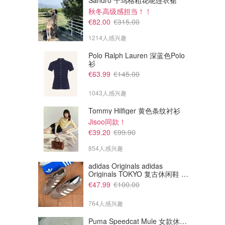
Sandro 千鸟格粗花呢连衣裙
秋冬高级感担当！！
€82.00
€315.00
1214人感兴趣
Polo Ralph Lauren 深蓝色Polo
衫
€63.99
€145.00
1043人感兴趣
Tommy Hilfiger 黄色条纹衬衫
Jisoo同款！
€79.64
€78.90
€94.99
€89.99
€39.20
€99.90
Fjallraven 双肩包
Fjallraven 双肩包
854人感兴趣
Amazon德国亚马逊
Amazon德国亚马逊
adidas Originals adidas
Originals TOKYO 复古休闲鞋 深
棕色
€47.99
€100.00
764人感兴趣
Puma Speedcat Mule 女款休闲运动鞋