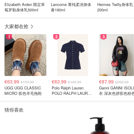
Elizabeth Arden 限定草
Lancome 菁纯柔润身体
Hermes Twilly身体乳
莓罗勒身体乳500ml
膏190ml
200ml
大家都在抢
1
2
3
€63.99
€63.99
€87.99
€159.99
€145.00
€269.99
UGG UGG CLASSIC
Polo Ralph Lauren
Ganni GANNI ISOL
MICRO 驼色羊毛拖鞋
POLO RALPH LAUREN
衣 深灰色拼驼色粉
深蓝色珠地布 Polo衫
猜你喜欢