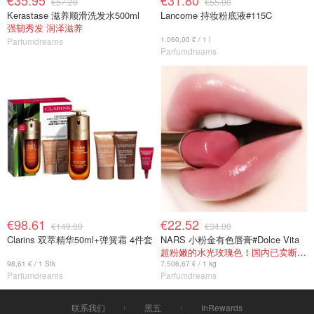
€35.95
€31.80
€57.20
€55.00
Kerastase 滋养顺滑洗发水500ml
Lancome 持妆粉底液#115C
强韧秀发 润泽滋养
1.060,00 € / 1 l
Parfumdreams
Parfumdreams
€98.61
€22.52
€149.00
€34.00
Clarins 双萃精华50ml+弹簧霜 4件套
NARS 小粉金有色唇膏#Dolce Vita
超粉嫩的水光玫瑰色！国内已卖断货！
98,61 € / 1 Stk
7.506,67 € / 1 kg
Parfumdreams
Parfumdreams
联系我们
黑五
InRewards