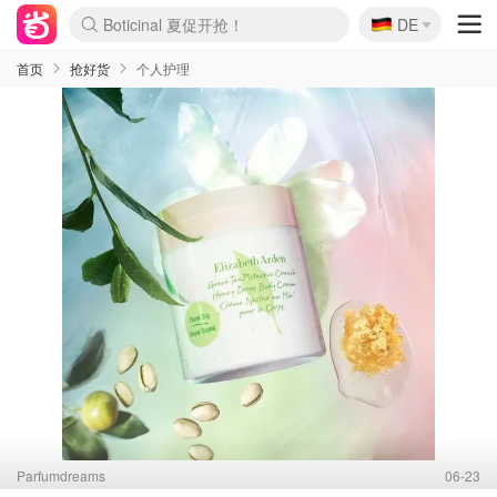
🇩🇪
Boticinal 夏促开抢！
4折！lulu周四疯狂上新
DE
还没结束！&OtherStories大促
Joybuy变相75折 随时失效
速领！Stanley独家85折
疑似霸哥！Camper额外叠85折
Zalando 奥莱闪促！每日更新
Moncler反季囤！5折起+叠9折
Coach Brooklyn仅€192
首页
抢好货
个人护理
Parfumdreams
06-23