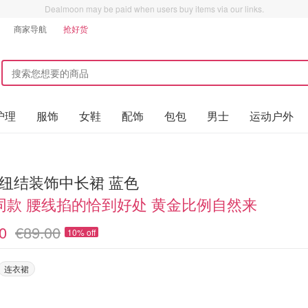
Dealmoon may be paid when users buy items via our links.
商家导航
抢好货
护理
服饰
女鞋
配饰
包包
男士
运动户外
 纽结装饰中长裙 蓝色
同款 腰线掐的恰到好处 黄金比例自然来
0
€89.00
10% off
连衣裙