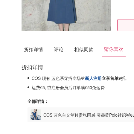
猜你喜欢
折扣详情
评论
相似同款
折扣详情
COS 现有 蓝色系穿搭专场💙
新人注册
立享首单9折
。
运费€5, 或注册会员后订单满€50免运费
全部详情：
COS 蓝色主义💙矜贵氛围感 雾霾蓝Polo针织衫€