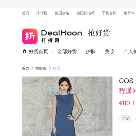
首页
排行榜
德国攻略
德国药推荐
手机合同
银行卡
抢好货
好货首页
全部好货
护肤
美妆
个人
首页
抢好货
服饰
COS
程潇
€80.1
COS