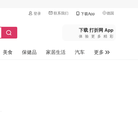
联系我们
德国
登录
下载App
🇺🇸
美国
下载 打折网 App
体验更多精彩
🇨🇳
中国
美食
保健品
家居生活
汽车
更多
🇨🇦
加拿大
🇬🇧
家电数码
英国
母婴玩具
🇩🇪
德国
旅游
🇫🇷
法国
🇮🇹
意大利
🇦🇺
澳洲
🇳🇿
新西兰