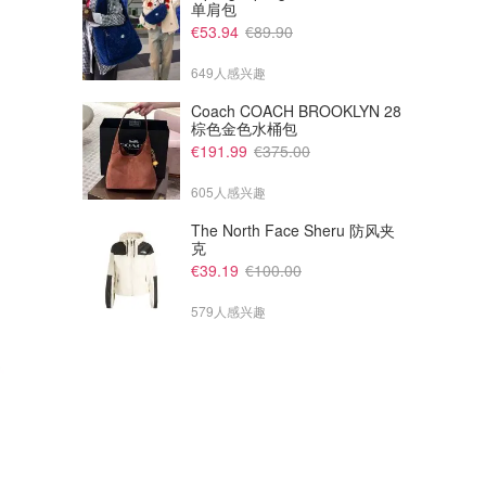
单肩包
€71.10
€134.10
€79.00
€149.00
€53.94
€89.90
COS A字廓形小黑裙
COS 系带褶皱小黑裙
649人感兴趣
COS
COS
Coach COACH BROOKLYN 28
棕色金色水桶包
€191.99
€375.00
605人感兴趣
The North Face Sheru 防风夹
克
€39.19
€100.00
579人感兴趣