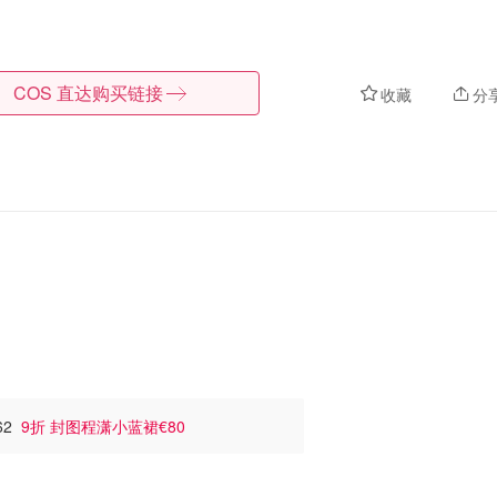
COS
直达购买链接
收藏
分
62
9折 封图程潇小蓝裙€80