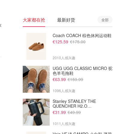
大家都在抢
最新好货
全部
享
Coach COACH 棕色休闲运动鞋
€125.59
€175.00
2010人感兴趣
UGG UGG CLASSIC MICRO 驼
色羊毛拖鞋
€63.99
€159.99
1096人感兴趣
Stanley STANLEY THE
QUENCHER H2.O
FLOWSTATE 保温杯 1.18L 黑
€31.99
€49.99
色
1011人感兴趣