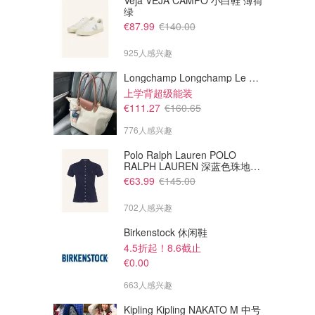
Veja VEJA CAMPO 小白鞋 薄荷
绿
€87.99
€140.00
925人感兴趣
Longchamp Longchamp Le Pliage 大号手提包
上学背超级能装
€111.27
€160.65
776人感兴趣
Polo Ralph Lauren POLO
RALPH LAUREN 深蓝色珠地布
Polo衫
€63.99
€145.00
702人感兴趣
Birkenstock 休闲鞋
4.5折起！8.6截止
€0.00
663人感兴趣
Kipling Kipling NAKATO M 中号