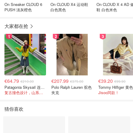
On Sneaker CLOUD 6
On CLOUD X4 运动鞋
On CLOUD X 4 AD
PUSH 淡灰橙色
白色黑色
鞋 白色米色
大家都在抢
1
2
3
€64.79
€207.99
€39.20
€210.00
€375.00
€99.90
Patagonia Skysail 连帽夹克
Polo Ralph Lauren 驼色
复古撞色设计，山系感直接拉满
夹克
Jisoo同款！
猜你喜欢