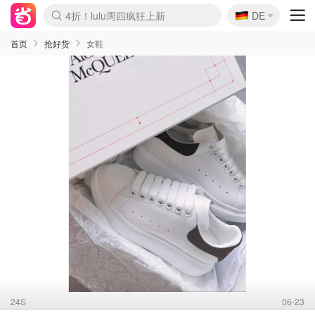
🇩🇪
4折！lulu周四疯狂上新
DE
Boticinal 夏促开抢！
还没结束！&OtherStories大促
Joybuy变相75折 随时失效
速领！Stanley独家85折
疑似霸哥！Camper额外叠85折
Zalando 奥莱闪促！每日更新
Moncler反季囤！5折起+叠9折
Coach Brooklyn仅€192
首页
抢好货
女鞋
24S
06-23