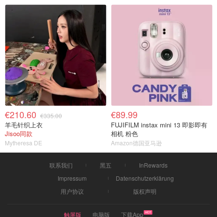
€210.60
€89.99
€335.00
羊毛针织上衣
FUJIFILM instax mini 13 即影即有
Jisoo同款
相机 粉色
Mytheresa DE
Amazon德国亚马逊
联系我们
黑五
InRewards
Impressum
Datenschutzerklärung
用户协议
版权声明
触屏版
电脑版
下载App