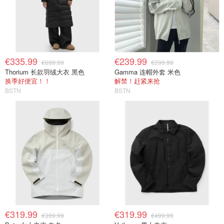
€335.99
€239.99
€699.99
€299.99
Thorium 长款羽绒大衣 黑色
Gamma 连帽外套 米色
换季好便宜！！
解禁！赶紧来抢
BSTN
BSTN
€319.99
€319.99
€399.99
€499.99