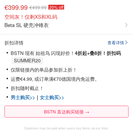
€399.99
€499.99
20% off
空间灰！仅剩XS和XL码
Beta SL 硬壳冲锋衣
折扣详情
查看详情
BSTN 现有 始祖鸟 闪现好价！
4折起+叠8折！折扣码
SUMMER20
仅限链接内的单品参加折上折！
运费€4.99, 或订单满€70德国境内免运费。
折扣随时截止！
男士购买>>
｜
女士购买>>
BSTN 直达购买链接 →
Dealmoon may be paid when users buy items via our links.