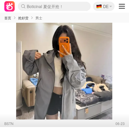
🇩🇪
Boticinal 夏促开抢！
DE
4折！lulu周四疯狂上新
还没结束！&OtherStories大促
Joybuy变相75折 随时失效
速领！Stanley独家85折
疑似霸哥！Camper额外叠85折
Zalando 奥莱闪促！每日更新
Moncler反季囤！5折起+叠9折
Coach Brooklyn仅€192
首页
抢好货
男士
BSTN
06-23