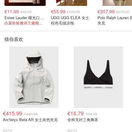
€11.99
€55.99
€207.99
€46.00
€139.99
€375.00
Estee Lauder 哑光口红 double or nothing色号
UGG UGG ELEA 女士
Polo Ralph Lauren
白菜价捡雅诗兰黛细管！薄涂没毛病
棕色毛绒凉拖
夹克
猜你喜欢
€415.99
€16.79
€649.99
€34.99
Arc'teryx Beta AR 女士灰色夹克
全杯无衬三角胸罩
BSTN
BSTN