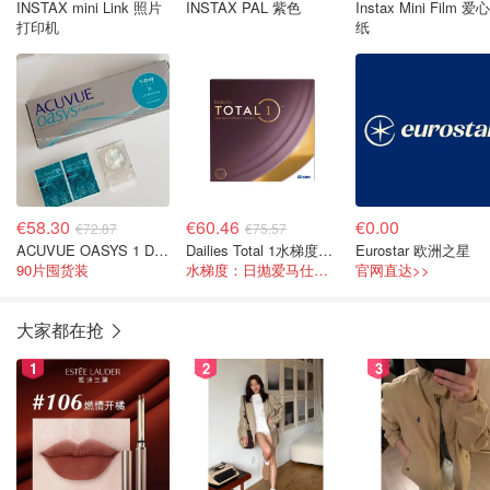
INSTAX mini Link 照片
INSTAX PAL 紫色
Instax Mini Film 爱
打印机
纸
€58.30
€60.46
€0.00
€72.87
€75.57
ACUVUE OASYS 1 Day日抛
Dailies Total 1水梯度隐形眼镜90片
Eurostar 欧洲之星
90片囤货装
水梯度：日抛爱马仕，比国内还便宜
官网直达>>
大家都在抢
1
2
3