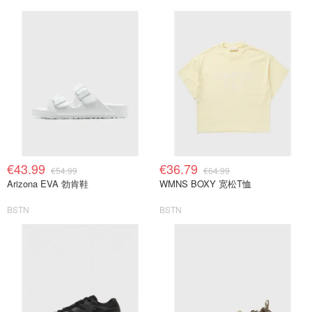
€43.99
€36.79
€54.99
€64.99
Arizona EVA 勃肯鞋
WMNS BOXY 宽松T恤
BSTN
BSTN