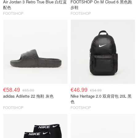
Air Jordan 3 Retro True Blue 白红蓝
FOOTSHOP On M Cloud 6 黑色跑
配色
步鞋
FOOTSHOP
FOOTSHOP
€58.49
€46.99
€65.00
€54.99
adidas Adilette 22 拖鞋 灰色
Nike Heritage 2.0 双肩背包 20L 黑
色
FOOTSHOP
FOOTSHOP