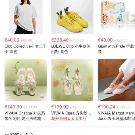
€40.00
€398.40
€48.00
€60.00
€830.00
€120.00
Club Collective-T 女士T
LOEWE Grip 小牛皮休
Glow with Pride 护
恤 灰色
闲鞋 黄色
装
€149.60
€139.92
€130.24
€193.00
€193.00
€159.00
VIVAIA Cristina 方头系
VIVAIA Ciara 方头纱织花卉平底鞋
VIVAIA Margot Mary
带休闲鞋 奶油法式花卉
花卉系列太太太美丽
Jane 方头玛丽珍鞋 
EU39
金 EU41.5
大家都在抢