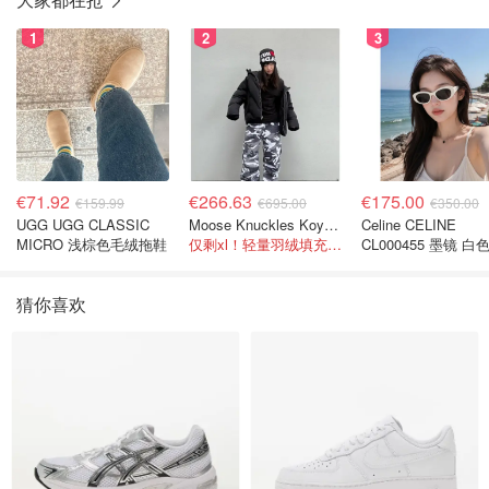
1
2
3
€71.92
€266.63
€175.00
€159.99
€695.00
€350.00
UGG UGG CLASSIC
Moose Knuckles Koya 羽绒夹克 黑色
Celine CELINE
MICRO 浅棕色毛绒拖鞋
仅剩xl！轻量羽绒填充， 保暖不厚重
CL000455 墨镜 白
色
猜你喜欢