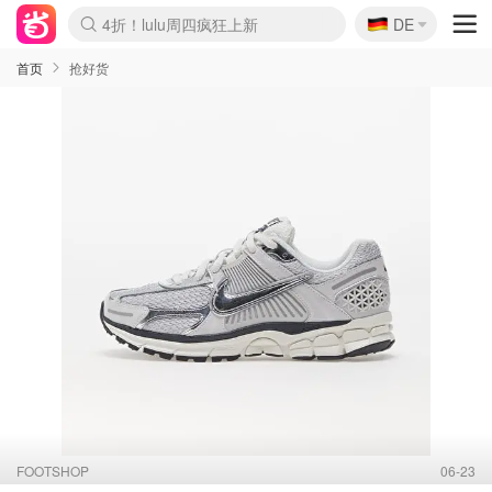
🇩🇪
4折！lulu周四疯狂上新
DE
Boticinal 夏促开抢！
还没结束！&OtherStories大促
Joybuy变相75折 随时失效
速领！Stanley独家85折
疑似霸哥！Camper额外叠85折
Zalando 奥莱闪促！每日更新
Moncler反季囤！5折起+叠9折
Coach Brooklyn仅€192
首页
抢好货
FOOTSHOP
06-23