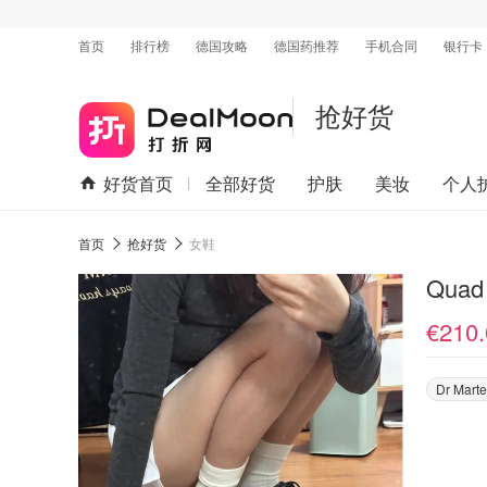
首页
排行榜
德国攻略
德国药推荐
手机合同
银行卡
抢好货
好货首页
全部好货
护肤
美妆
个人
首页
抢好货
女鞋
Qua
€210.
Dr Mart