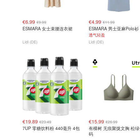
€6.99
€4.99
€9.99
€11.99
ESMARA 女士束腰连衣裙
ESMARA 男士亚麻Polo衫
透气轻盈
Lidl (DE)
Lidl (DE)
€19.89
€15.99
€23.49
€26.99
7UP 零糖饮料粉 440毫升 4包
有棵树 无痕聚拢文胸 松绿
码