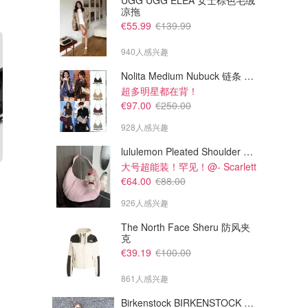
UGG UGG ELEA 女士棕色毛绒
凉拖
€55.99
€139.99
940人感兴趣
Nolita Medium Nubuck 链条 pochette
超多明星都在背！
€97.00
€250.00
928人感兴趣
lululemon Pleated Shoulder Bag 10L 单肩包
大号超能装！罕见！@- Scarlett
€488.99
€60.31
€821.10
€99.95
€64.00
€88.00
Uma Wang 芭蕾鞋
PUMA Speedcat 女士蛇纹运动鞋
926人感兴趣
这款适用74折码~
Cettire
Puma
The North Face Sheru 防风夹
克
€39.19
€100.00
861人感兴趣
Birkenstock BIRKENSTOCK Solana 麂皮皮革凉拖