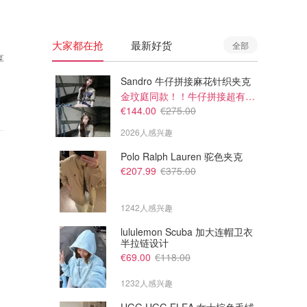
大家都在抢
最新好货
全部
享
Sandro 牛仔拼接麻花针织夹克
金玟庭同款！！牛仔拼接超有层次感
€144.00
€275.00
2026人感兴趣
Polo Ralph Lauren 驼色夹克
€207.99
€375.00
1242人感兴趣
lululemon Scuba 加大连帽卫衣
半拉链设计
€69.00
€118.00
1232人感兴趣