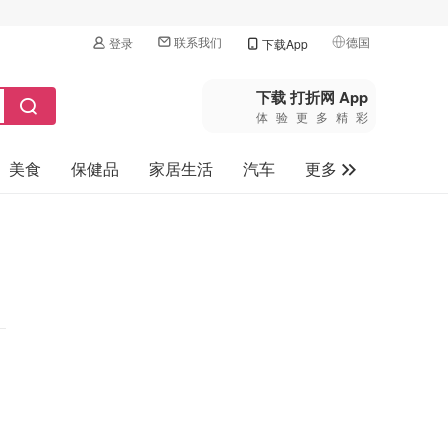
联系我们
德国
登录
下载App
🇺🇸
美国
下载 打折网 App
体验更多精彩
🇨🇳
中国
美食
保健品
家居生活
汽车
更多
🇨🇦
加拿大
🇬🇧
家电数码
英国
母婴玩具
🇩🇪
德国
旅游
🇫🇷
法国
🇮🇹
意大利
🇦🇺
澳洲
🇳🇿
新西兰