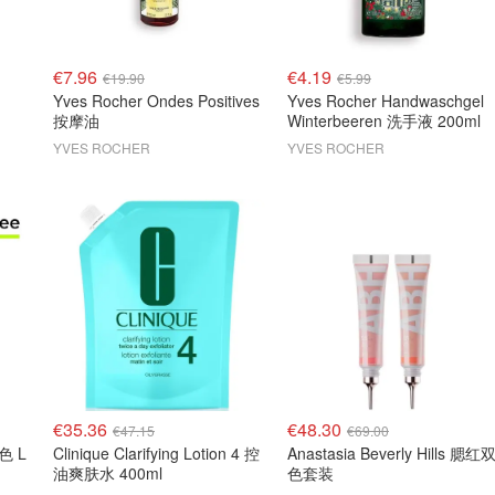
€7.96
€4.19
€19.90
€5.99
Yves Rocher Ondes Positives
Yves Rocher Handwaschgel
按摩油
Winterbeeren 洗手液 200ml
YVES ROCHER
YVES ROCHER
€35.36
€48.30
€47.15
€69.00
色 L
Clinique Clarifying Lotion 4 控
Anastasia Beverly Hills 腮红
油爽肤水 400ml
色套装