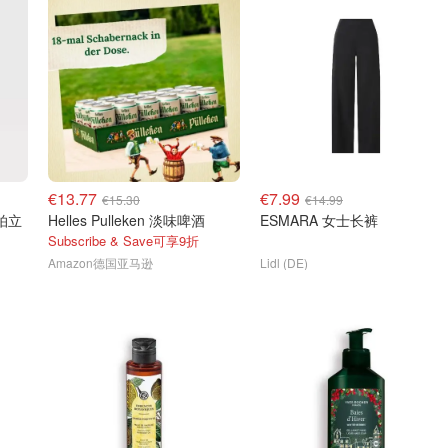
€13.77
€7.99
€15.30
€14.99
3 拍立
Helles Pulleken 淡味啤酒
ESMARA 女士长裤
Subscribe & Save可享9折
Amazon德国亚马逊
Lidl (DE)