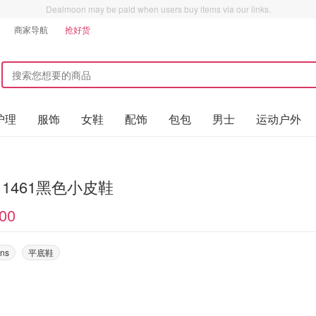
Dealmoon may be paid when users buy items via our links.
商家导航
抢好货
护理
服饰
女鞋
配饰
包包
男士
运动户外
d 1461黑色小皮鞋
00
ens
平底鞋