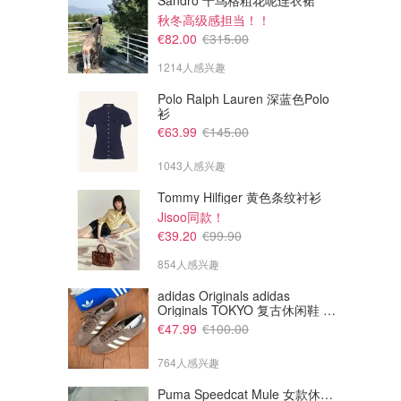
Sandro 千鸟格粗花呢连衣裙
秋冬高级感担当！！
€82.00
€315.00
1214人感兴趣
Polo Ralph Lauren 深蓝色Polo
衫
€63.99
€145.00
1043人感兴趣
Tommy Hilfiger 黄色条纹衬衫
Jisoo同款！
€17.59
€58.30
€21.99
€72.87
€39.20
€99.90
1 Day ACUVUE MOIST日抛
ACUVUE OASYS 1 Day日抛
854人感兴趣
90片囤货装
Lenstore (DE)
Lenstore (DE)
adidas Originals adidas
Originals TOKYO 复古休闲鞋 深
棕色
€47.99
€100.00
764人感兴趣
Puma Speedcat Mule 女款休闲运动鞋