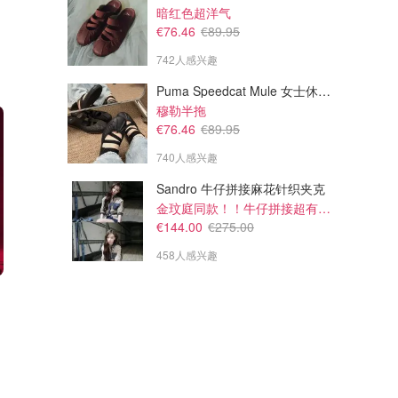
暗红色超洋气
€76.46
€89.95
742人感兴趣
Puma Speedcat Mule 女士休闲鞋
穆勒半拖
€76.46
€89.95
740人感兴趣
Sandro 牛仔拼接麻花针织夹克
金玟庭同款！！牛仔拼接超有层次感
€144.00
€275.00
458人感兴趣