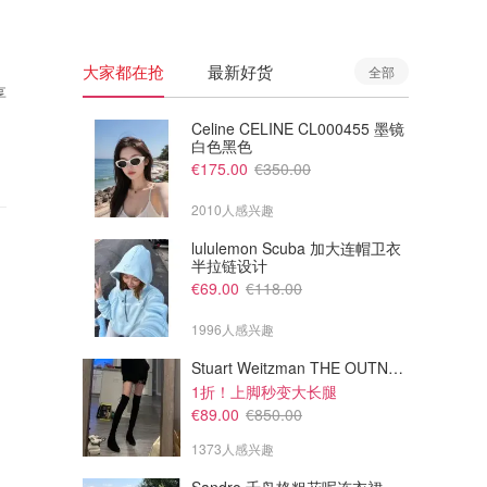
大家都在抢
最新好货
全部
享
Celine CELINE CL000455 墨镜
白色黑色
€175.00
€350.00
2010人感兴趣
lululemon Scuba 加大连帽卫衣
半拉链设计
€69.00
€118.00
1996人感兴趣
Stuart Weitzman THE OUTNET Jocey 弹力绒面过膝靴
1折！上脚秒变大长腿
€89.00
€850.00
1373人感兴趣