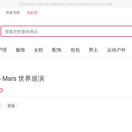
Dealmoon may be paid when users buy items via our links.
商家导航
抢好货
护理
服饰
女鞋
配饰
包包
男士
运动户外
o Mars 世界巡演
0
其他