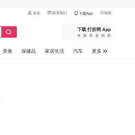
联系我们
德国
登录
下载App
🇺🇸
美国
下载 打折网 App
体验更多精彩
🇨🇳
中国
美食
保健品
家居生活
汽车
更多
🇨🇦
加拿大
🇬🇧
家电数码
英国
母婴玩具
🇩🇪
德国
旅游
🇫🇷
法国
🇮🇹
意大利
🇦🇺
澳洲
🇳🇿
新西兰