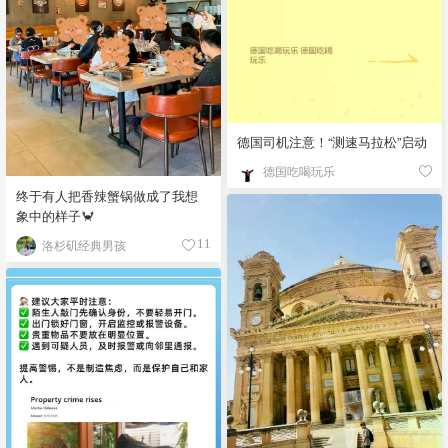
德国司机注意！“测速马拉松”启动
德国吃喝玩乐
终于有人把香辣蟹锅做成了我想
象中的样子🦀
洛杉矶经典男孩
11