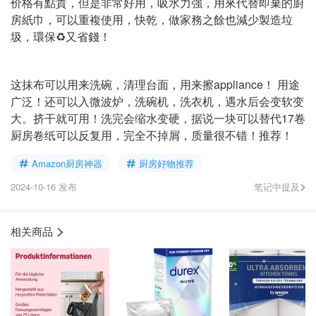
价格有點貴，但是非常好用，吸水力強，用來代替即棄的廚
房紙巾，可以重複使用，快乾，做家務之餘也減少製造垃
圾，環保♻️又省錢！
这抹布可以用来洗碗，清理台面，用来擦appliance！ 用途
广泛！还可以入微波炉，洗碗机，洗衣机，遇水后会变软变
大。挤干就可用！洗完会缩水变硬，据说一块可以替代17卷
厨房卷纸可以反复用，完全不掉屑，质量很不错！推荐！
Amazon厨房神器
厨房好物推荐
2024-10-16 发布
笔记中提及
相关商品