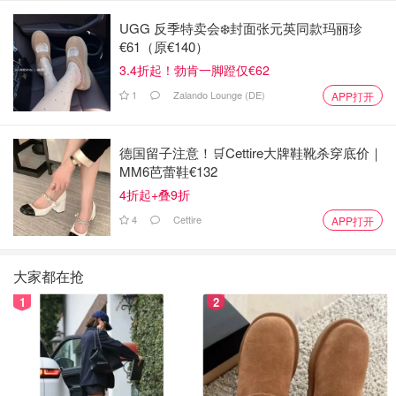
UGG 反季特卖会❄️封面张元英同款玛丽珍
€61（原€140）
3.4折起！勃肯一脚蹬仅€62
1
Zalando Lounge (DE)
APP打开
德国留子注意！🛒Cettire大牌鞋靴杀穿底价｜
MM6芭蕾鞋€132
4折起+叠9折
4
Cettire
APP打开
大家都在抢
1
2