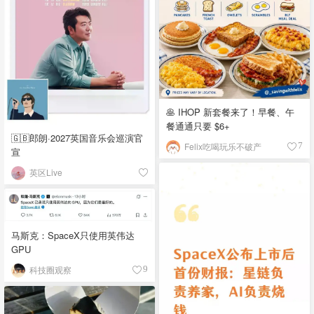
🥞 IHOP 新套餐来了！早餐、午
餐通通只要 $6+
🇬🇧郎朗·2027英国音乐会巡演官
Felix吃喝玩乐不破产
7
宣
英区Live
马斯克：SpaceX只使用英伟达
GPU
科技圈观察
9