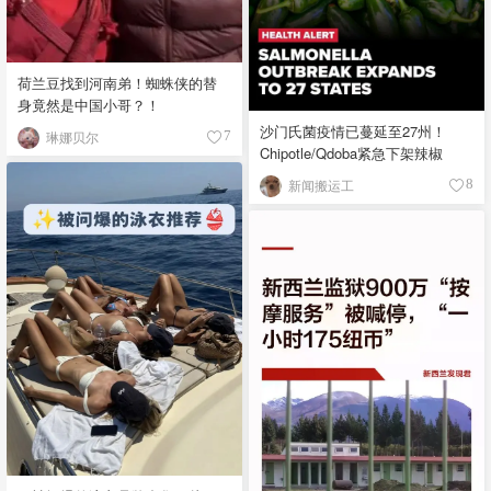
荷兰豆找到河南弟！蜘蛛侠的替
身竟然是中国小哥？！
沙门氏菌疫情已蔓延至27州！
琳娜贝尔
7
Chipotle/Qdoba紧急下架辣椒
新闻搬运工
8