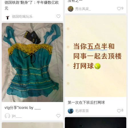
没有之一
德国铁路“翻身”了：半年赚数亿欧
元
秀出风采_
9
德国吃喝玩乐
第一次在下班后打网球
vtg分享*iconic by ___
毛球茶茶
8
jin___