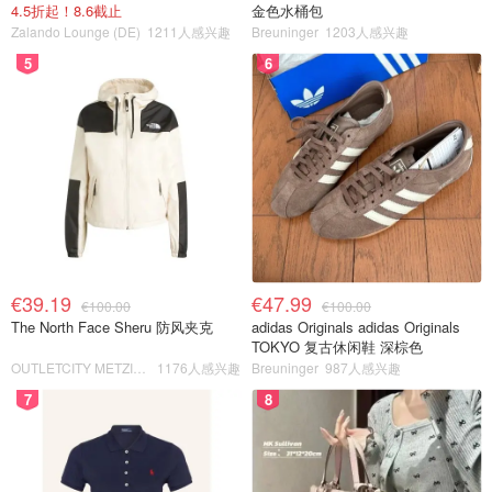
4.5折起！8.6截止
金色水桶包
Zalando Lounge (DE)
1211人感兴趣
Breuninger
1203人感兴趣
5
6
€39.19
€47.99
€100.00
€100.00
The North Face Sheru 防风夹克
adidas Originals adidas Originals
TOKYO 复古休闲鞋 深棕色
OUTLETCITY METZINGEN
1176人感兴趣
Breuninger
987人感兴趣
7
8