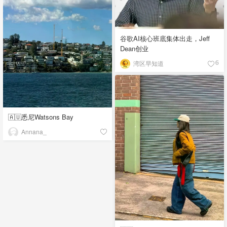
谷歌AI核心班底集体出走，Jeff
Dean创业
湾区早知道
6
🇦🇺悉尼Watsons Bay
Annana_