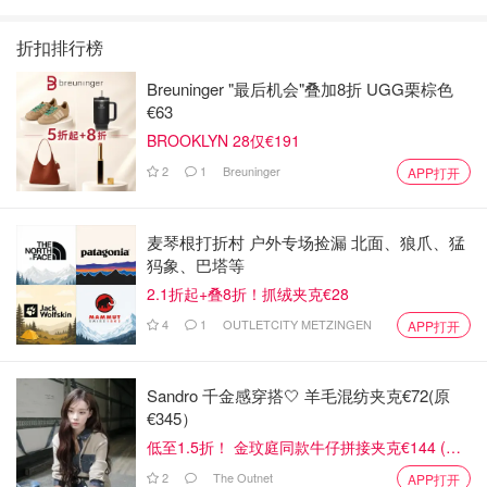
折扣排行榜
Breuninger "最后机会"叠加8折 UGG栗棕色
€63
BROOKLYN 28仅€191
2
1
Breuninger
APP打开
麦琴根打折村 户外专场捡漏 北面、狼爪、猛
犸象、巴塔等
2.1折起+叠8折！抓绒夹克€28
4
1
OUTLETCITY METZINGEN
APP打开
Sandro 千金感穿搭🤍 羊毛混纺夹克€72(原
€345）
低至1.5折！ 金玟庭同款牛仔拼接夹克€144 (原
€275）
2
The Outnet
APP打开