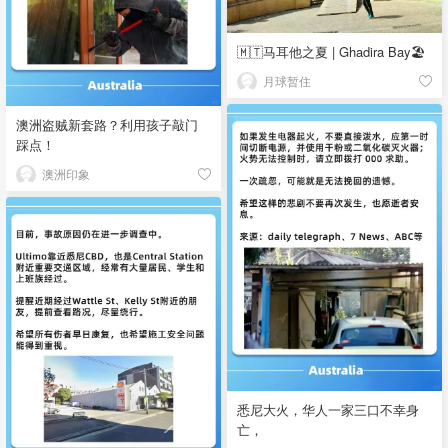
🇲🇹马耳他之夏 | Ghadira Bay🏖️
月球暂住
澳洲盗贼新套路？利用孩子敲门
踩点！
澳洲印象
悉尼大火，华人一家三口不幸身
亡，