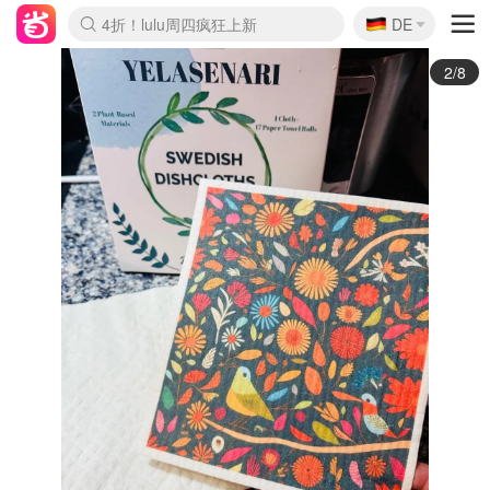
🇩🇪
4折！lulu周四疯狂上新
DE
Boticinal 夏促开抢！
还没结束！&OtherStories大促
Joybuy变相75折 随时失效
速领！Stanley独家85折
疑似霸哥！Camper额外叠85折
Zalando 奥莱闪促！每日更新
Moncler反季囤！5折起+叠9折
Coach Brooklyn仅€192
3/8