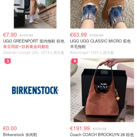
€7.90
€63.99
€129.95
€159.99
UGG GREENPORT 室内拖鞋 棕色
UGG UGG CLASSIC MICRO 驼色
肯豆同款~目前黄金码都在
羊毛拖鞋
Zalando Lounge (DE)
2074人感兴趣
Breuninger
1591人感兴趣
3
4
€0.00
€191.99
€375.00
Birkenstock 休闲鞋
Coach COACH BROOKLYN 28 棕色