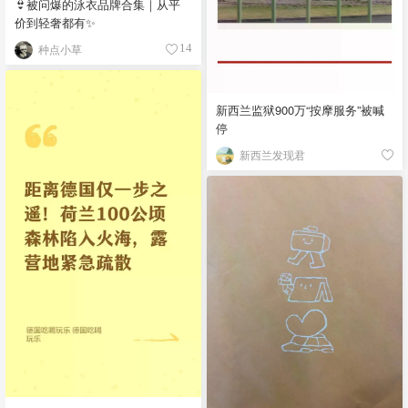
👙被问爆的泳衣品牌合集｜从平
价到轻奢都有✨
种点小草
14
新西兰监狱900万“按摩服务”被喊
停
新西兰发现君