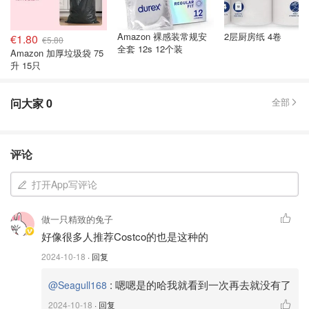
Amazon 裸感装常规安
2层厨房纸 4卷
€1.80
€5.80
全套 12s 12个装
Amazon 加厚垃圾袋 75
升 15只
问大家
0
全部
评论
打开App写评论
做一只精致的兔子
好像很多人推荐Costco的也是这种的
2024-10-18
· 回复
:
嗯嗯是的哈我就看到一次再去就没有了
@Seagull168
2024-10-18
· 回复