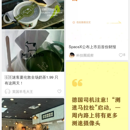
SpaceX公布上市后首份财报
科技圈观察
8
🇬🇧迷客夏伦敦全场奶茶1.99 只
有这两天！
英国羊毛大王