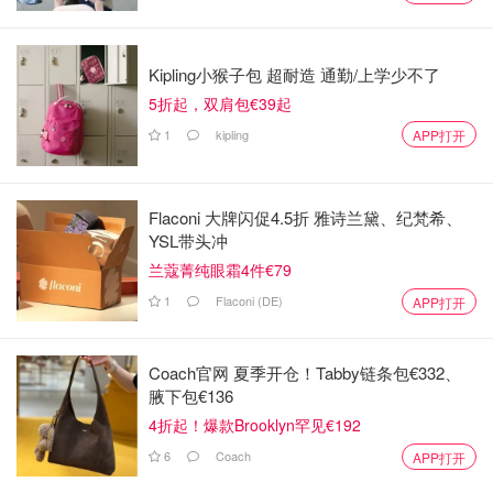
Kipling小猴子包 超耐造 通勤/上学少不了
5折起，双肩包€39起
1
kipling
APP打开
Flaconi 大牌闪促4.5折 雅诗兰黛、纪梵希、
YSL带头冲
兰蔻菁纯眼霜4件€79
1
Flaconi (DE)
APP打开
Coach官网 夏季开仓！Tabby链条包€332、
腋下包€136
4折起！爆款Brooklyn罕见€192
6
Coach
APP打开