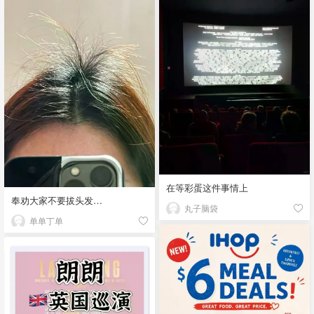
在等彩蛋这件事情上
奉劝大家不要拔头发…
丸子脑袋
单单丁单