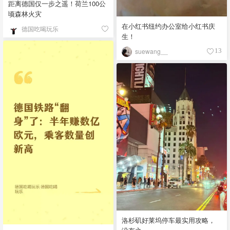
距离德国仅一步之遥！荷兰100公
顷森林火灾
在小红书纽约办公室给小红书庆
德国吃喝玩乐
生！
suewang__
13
洛杉矶好莱坞停车最实用攻略，