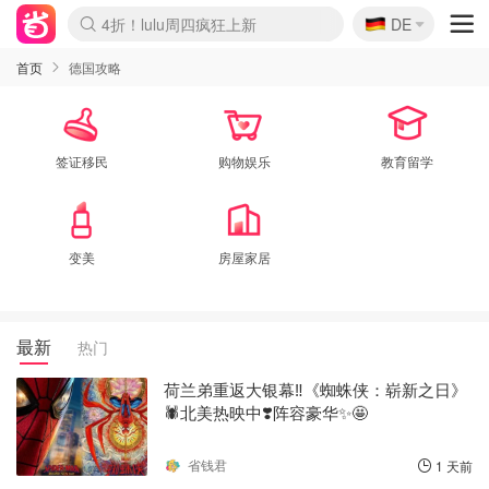
🇩🇪
4折！lulu周四疯狂上新
DE
Boticinal 夏促开抢！
还没结束！&OtherStories大促
Joybuy变相75折 随时失效
速领！Stanley独家85折
疑似霸哥！Camper额外叠85折
Zalando 奥莱闪促！每日更新
Moncler反季囤！5折起+叠9折
Coach Brooklyn仅€192
首页
德国攻略
签证移民
购物娱乐
教育留学
变美
房屋家居
最新
热门
荷兰弟重返大银幕‼️《蜘蛛侠：崭新之日》
🕷️北美热映中❣️阵容豪华✨🤩
省钱君
1 天前