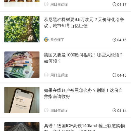
周日焦躁症
04-17
慕尼黑种棵树要9.5万欧元？天价绿化引争
议，城市却背百亿巨债
差点懂了
04-16
德国又要发1000欧补贴啦！哪些人能领？
如何领？
周日焦躁症
04-15
如果在线账户被黑怎么办？别慌！这份自
救指南请收好
周日焦躁症
04-14
离谱！德国ICE高铁140km/h撞上轨道购物