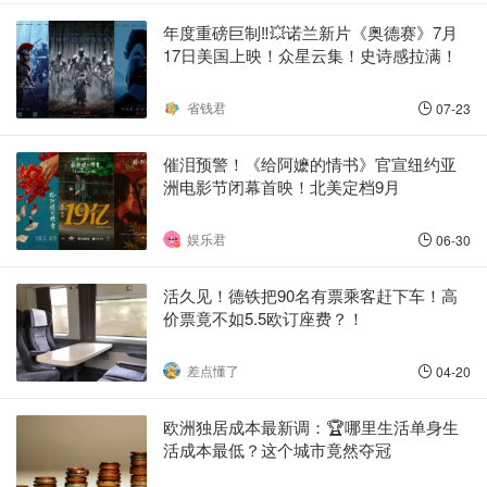
年度重磅巨制‼️💥诺兰新片《奥德赛》7月
17日美国上映！众星云集！史诗感拉满！
省钱君
07-23
催泪预警！《给阿嬷的情书》官宣纽约亚
洲电影节闭幕首映！北美定档9月
娱乐君
06-30
活久见！德铁把90名有票乘客赶下车！高
价票竟不如5.5欧订座费？！
差点懂了
04-20
欧洲独居成本最新调：🏆哪里生活单身生
活成本最低？这个城市竟然夺冠