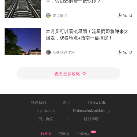
车，旁边还躺着一把铁锤？
差点懂了
04-14
本月又可以看流星雨！流星雨即将迎来大
爆发，观看地点+指南一篇搞定！
地铁到卢浮宫
04-13
查看更多攻略
联系我们
黑五
InRewards
Impressum
Datenschutzerklärung
用户协议
版权声明
触屏版
电脑版
下载App