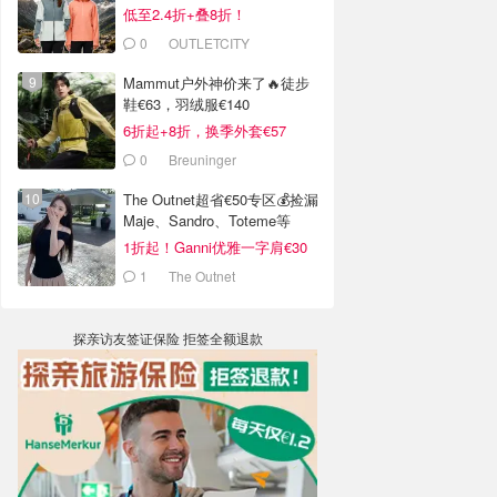
低至2.4折+叠8折！
0
OUTLETCITY
METZINGEN
Mammut户外神价来了🔥徒步
鞋€63，羽绒服€140
6折起+8折，换季外套€57
0
Breuninger
The Outnet超省€50专区💰捡漏
Maje、Sandro、Toteme等
1折起！Ganni优雅一字肩€30
1
The Outnet
探亲访友签证保险 拒签全额退款