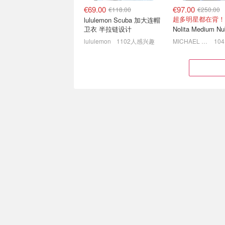
€69.00
€97.00
€118.00
€250.00
超多明星都在背！
lululemon Scuba 加大连帽
卫衣 半拉链设计
lululemon
1102人感兴趣
MICHAEL KORS
拉夫劳伦早秋氛围组🍂老干
Sézane 换季针
部夹克€207
封面羊驼毛马甲€6
6折起+8折，针织衫€172
4.7折起 条纹针织
€279.99
€89.00
€595.00
€295.00
Polo Ralph Lauren 单肩包
Michael Kors Char
橄榄绿金色
logo托特包
Breuninger
871人感兴趣
MICHAEL KORS
& Other Stories 换季针织
拉夫劳伦 触底捡漏
大上新！纹理控狂喜🍂一件
麻花毛衣、开衫、
入秋
等有！
9折！封面背心€62.1