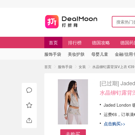
首页
排行榜
德国攻略
德国药
服饰手袋
美妆护肤
母婴儿童
金融/信用
首页
服饰手袋
女装
水晶铆钉露背深V上衣 €39 
[已过期]
Jad
水晶铆钉露背深
Jaded Lond
运费€6，订单满
点击购买>>
去购买