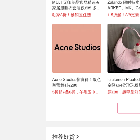
MUJI 无印良品官网精选🔥
Zalando 限时特卖
家居服睡衣套装仅€35 多色
ARKET、MK、Car
可选
独家8折！畅销区任选
1.5折起！8/8更新
Acne Studios惊喜价！银色
lululemon Plea
芭蕾舞鞋€280
空降€64🥐珍珠
5折起+叠8折，羊毛围巾€159
原€88！超罕见好
推荐好货