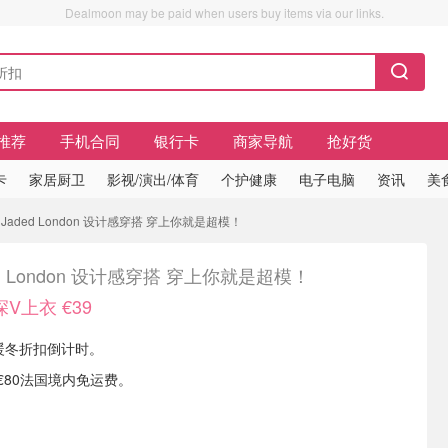
Dealmoon may be paid when users buy items via our links.
推荐
手机合同
银行卡
商家导航
抢好货
卡
家居厨卫
影视/演出/体育
个护健康
电子电脑
资讯
美
Jaded London 设计感穿搭 穿上你就是超模！
ed London 设计感穿搭 穿上你就是超模！
V上衣 €39
on 暖冬折扣倒计时。
€80法国境内免运费。