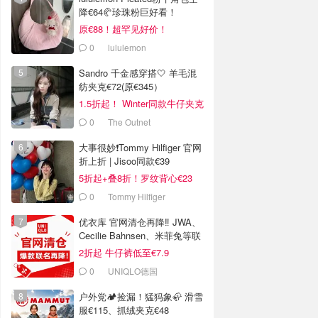
降€64🥐珍珠粉巨好看！
原€88！超罕见好价！
0
lululemon
Sandro 千金感穿搭🤍 羊毛混
纺夹克€72(原€345）
1.5折起！ Winter同款牛仔夹克
€144
0
The Outnet
大事很妙❗️Tommy Hilfiger 官网
折上折 | Jisoo同款€39
5折起+叠8折！罗纹背心€23
0
Tommy Hilfiger
优衣库 官网清仓再降‼️ JWA、
Cecilie Bahnsen、米菲兔等联
名
2折起 牛仔裤低至€7.9
0
UNIQLO德国
户外党🏕️捡漏！猛犸象🦣 滑雪
服€115、抓绒夹克€48