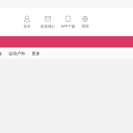
德国
登录
联系我们
APP下载
🇺🇸
美国
🇨🇳
中国
食
运动户外
更多
🇨🇦
加拿大
扫码下载 App
🇬🇧
英国
Download on the
App Store
🇩🇪
德国
Download the
Android App
🇫🇷
法国
🇮🇹
意大利
🇦🇺
澳洲