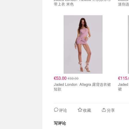
带上衣 米色
迷你
€53.00
€115
€88.00
Jaded London Allegra 露背连衣裙
Jaded Lond
短款
裙
评论
收藏
分享
写评论