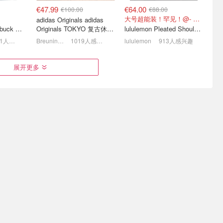
€47.99
€64.00
€100.00
€88.00
大号超能装！罕见！@- Scarlett
adidas Originals adidas
Nolita Medium Nubuck 链条 pochette
Originals TOKYO 复古休闲
lululemon Pleated Shoulder Bag 10L 单肩包
鞋 深棕色
1041人感兴趣
Breuninger
1019人感兴趣
lululemon
913人感兴趣
织触底！🐑
lululemon 今日必买这3件
ASOS 牛仔长裤€6起 🤠 张
展开更多
5
👀粉色牛角包€64
元英同款平替€15.99🎀
背心€45
每日更新！Softstreme卫衣半价
史低价! 部分可叠8.5折！
€64.79
€63.99
€210.00
€160.00
复古撞色设计，山系感直接拉满
德训鞋+酒红色，今年热门组合！
lotte
Patagonia Skysail 连帽夹克
Aloha Sneaker TB.24 深红白配色
861人感兴趣
OUTLETCITY METZINGEN
719人感兴趣
Breuninger
641人感兴趣
🔥爆款
金融男开始配置Patagonia
26FW秋冬新品🍂UGG毛拖
亚麻衬衫
了📈黑色抓绒马甲€79
€105 勃肯拖鞋€112
2折起！小马T恤低至£15.7/件
5折起+额外8折！
奢牌一律7.5折！