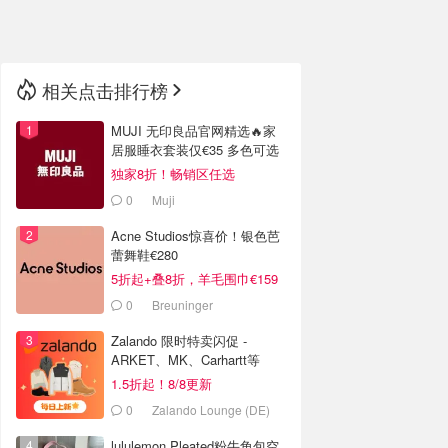
🇳🇿
新西兰
相关点击排行榜
MUJI 无印良品官网精选🔥家
居服睡衣套装仅€35 多色可选
独家8折！畅销区任选
0
Muji
Acne Studios惊喜价！银色芭
蕾舞鞋€280
5折起+叠8折，羊毛围巾€159
0
Breuninger
Zalando 限时特卖闪促 -
ARKET、MK、Carhartt等
1.5折起！8/8更新
0
Zalando Lounge (DE)
lululemon Pleated粉牛角包空