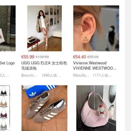
折上折💥
LilySilk 夏季大促来了！可
Rboutique 新品首促 勃肯鞋
水洗真丝枕套€20
€72，西太后温柔针织衫
€158
4折起+叠9折！Acne小白鞋€264
独家7.5折+狂送€100礼卡
6折起+8折，西太后耳钉€54
€55.99
€54.40
€139.99
€85.00
 Set Logo
UGG UGG ELEA 女士棕色
Vivienne Westwood
毛绒凉拖
VIVIENNE WESTWOOD
Nano Solitaire 耳环
1660人感兴趣
Breuninger
1490人感兴趣
Rboutique
1171人感兴趣
漏 叶舒华
On 昂跑官网大促 🏃
Breuninger "最后机会"叠加
€295)
Cloudpulse Next仅€95
8折 UGG超迷你€71
露肩上衣
6.8折起，Cloud X 4 A€110
拉夫劳伦麂皮包€279