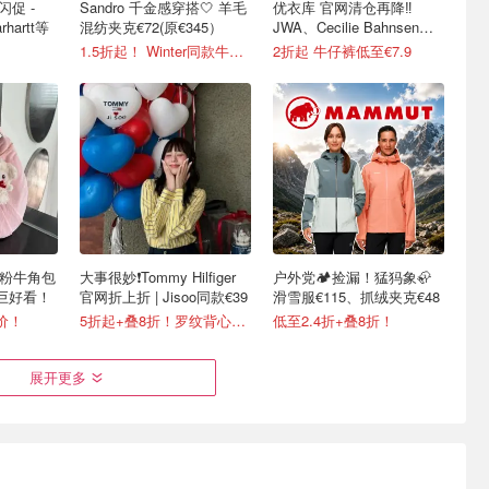
闪促 -
Sandro 千金感穿搭🤍 羊毛
优衣库 官网清仓再降‼️
hartt等
混纺夹克€72(原€345）
JWA、Cecilie Bahnsen、
米菲兔等联名
1.5折起！ Winter同款牛仔夹克€144
2折起 牛仔裤低至€7.9
ted粉牛角包
大事很妙❗️Tommy Hilfiger
户外党🏕️捡漏！猛犸象🦣
粉巨好看！
官网折上折 | Jisoo同款€39
滑雪服€115、抓绒夹克€48
价！
5折起+叠8折！罗纹背心€23
低至2.4折+叠8折！
展开更多