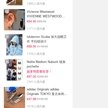
1490人感兴趣
Vivienne Westwood
VIVIENNE WESTWOOD
Nano Solitaire 耳环
€54.40
€85.00
1171人感兴趣
lululemon Scuba 加大连帽卫
衣 半拉链设计
€69.00
€118.00
1102人感兴趣
Nolita Medium Nubuck 链条
pochette
超多明星都在背！
€97.00
€250.00
1041人感兴趣
adidas Originals adidas
Originals TOKYO 复古休闲鞋
深棕色
€47.99
€100.00
1019人感兴趣